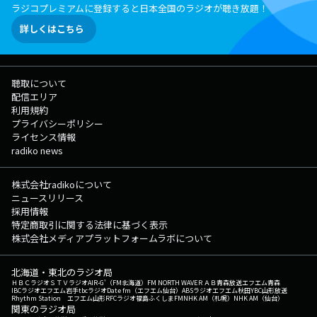
ラジコプレミアムに登録すると日本全国のラジオが聴き放題！
詳しくはこちら
聴取について
配信エリア
利用規約
プライバシーポリシー
ライセンス情報
radiko news
株式会社radikoについて
ニュースリリース
採用情報
特定商取引に関する法律に基づく表示
株式会社メディアプラットフォームラボについて
北海道・東北のラジオ局
ＨＢＣラジオ
ＳＴＶラジオ
AIR-G'（FM北海道）
FM NORTH WAVE
ＲＡＢ青森放送
エフエム青森
IBCラジオ
エフエム岩手
tbcラジオ
Date fm（エフエム仙台）
ABSラジオ
エフエム秋田
YBC山形放送
Rhythm Station エフエム山形
RFCラジオ福島
ふくしまFM
NHK AM（札幌）
NHK AM（仙台）
関東のラジオ局