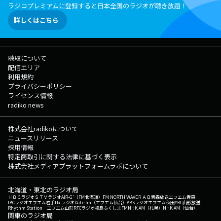
ラジコプレミアムに登録すると日本全国のラジオが聴き放題！
詳しくはこちら
聴取について
配信エリア
利用規約
プライバシーポリシー
ライセンス情報
radiko news
株式会社radikoについて
ニュースリリース
採用情報
特定商取引に関する法律に基づく表示
株式会社メディアプラットフォームラボについて
北海道・東北のラジオ局
ＨＢＣラジオ
ＳＴＶラジオ
AIR-G'（FM北海道）
FM NORTH WAVE
ＲＡＢ青森放送
エフエム青森
IBCラジオ
エフエム岩手
tbcラジオ
Date fm（エフエム仙台）
ABSラジオ
エフエム秋田
YBC山形放送
Rhythm Station エフエム山形
RFCラジオ福島
ふくしまFM
NHK AM（札幌）
NHK AM（仙台）
関東のラジオ局