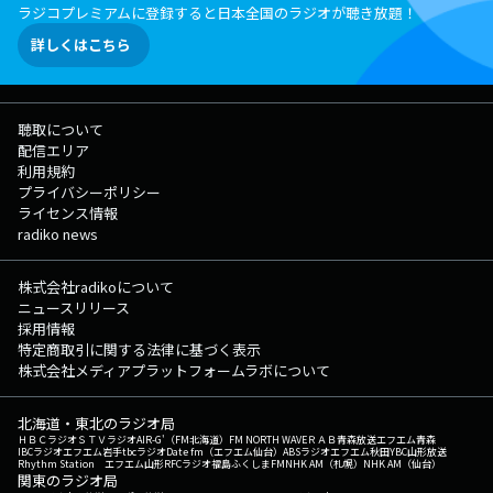
ラジコプレミアムに登録すると日本全国のラジオが聴き放題！
詳しくはこちら
聴取について
配信エリア
利用規約
プライバシーポリシー
ライセンス情報
radiko news
株式会社radikoについて
ニュースリリース
採用情報
特定商取引に関する法律に基づく表示
株式会社メディアプラットフォームラボについて
北海道・東北のラジオ局
ＨＢＣラジオ
ＳＴＶラジオ
AIR-G'（FM北海道）
FM NORTH WAVE
ＲＡＢ青森放送
エフエム青森
IBCラジオ
エフエム岩手
tbcラジオ
Date fm（エフエム仙台）
ABSラジオ
エフエム秋田
YBC山形放送
Rhythm Station エフエム山形
RFCラジオ福島
ふくしまFM
NHK AM（札幌）
NHK AM（仙台）
関東のラジオ局