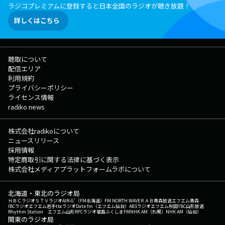
ラジコプレミアムに登録すると日本全国のラジオが聴き放題！
詳しくはこちら
聴取について
配信エリア
利用規約
プライバシーポリシー
ライセンス情報
radiko news
株式会社radikoについて
ニュースリリース
採用情報
特定商取引に関する法律に基づく表示
株式会社メディアプラットフォームラボについて
北海道・東北のラジオ局
ＨＢＣラジオ
ＳＴＶラジオ
AIR-G'（FM北海道）
FM NORTH WAVE
ＲＡＢ青森放送
エフエム青森
IBCラジオ
エフエム岩手
tbcラジオ
Date fm（エフエム仙台）
ABSラジオ
エフエム秋田
YBC山形放送
Rhythm Station エフエム山形
RFCラジオ福島
ふくしまFM
NHK AM（札幌）
NHK AM（仙台）
関東のラジオ局