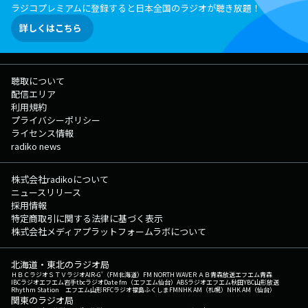
ラジコプレミアムに登録すると日本全国のラジオが聴き放題！
詳しくはこちら
聴取について
配信エリア
利用規約
プライバシーポリシー
ライセンス情報
radiko news
株式会社radikoについて
ニュースリリース
採用情報
特定商取引に関する法律に基づく表示
株式会社メディアプラットフォームラボについて
北海道・東北のラジオ局
ＨＢＣラジオ
ＳＴＶラジオ
AIR-G'（FM北海道）
FM NORTH WAVE
ＲＡＢ青森放送
エフエム青森
IBCラジオ
エフエム岩手
tbcラジオ
Date fm（エフエム仙台）
ABSラジオ
エフエム秋田
YBC山形放送
Rhythm Station エフエム山形
RFCラジオ福島
ふくしまFM
NHK AM（札幌）
NHK AM（仙台）
関東のラジオ局