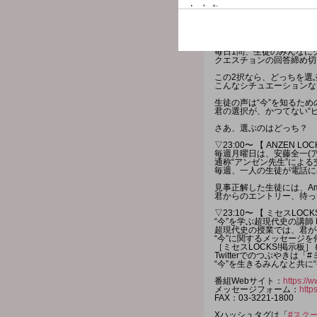
◇FAX：03-3221-1800
▽22:15〜 【 宮世LOCKS!
---
▽22:55〜 【 どっちのCat o
毎日1問、生徒のみんなに
クエスチョンの回答締め切
この2択なら、どっちを選
こんなシチュエーションな
生徒の声は“今”を知るた
君の選択が、かつてない“
さあ、選ぶのはどっち？
▽23:00〜 【 ANZEN LOCK
毎週月曜日は、安藤全一(
通称“アンゼン先生”による交
毎週、一人の生徒が電話に
見事正解した生徒には、Am
君からのエントリー、待っ
▽23:10〜 【 ミセスLOCKS
“今”を学ぶ超現代史の講師 Mr
超現代史の授業では、君が
“今”に関するメッセージ
［ミセスLOCKS!掲示板
Twitterでのつぶやきは「
“今”を生きるみんなと共に
番組Webサイト：
https://w
メッセージフォーム：
http
FAX：03-3221-1800
Xハッシュタグは「
#スク