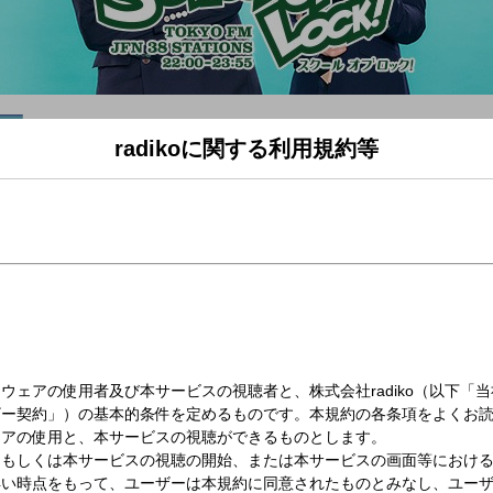
radikoに関する利用規約等
（月）22:00～23:55
OCK!
OL OF LOCK!」は毎週月曜日から金曜日夜10時から絶賛放送中!!
ラ！
はコチラから～～～
リです!）
ら送る