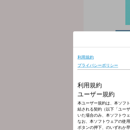
放送局
放送時間
2024年1月29日
番組名
SCHOOL OF L
未来の鍵を握る学校「SCHO
★
番組WEBサイトはコチ
～～～番組へのメッセージ
◇
学校掲示板に書き込む
（掲示板は登録無料のアプ
◇
メールを送る
◇
公式LINEアカウントか