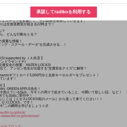
 】
承諾してradikoを利用する
r Dog 】
クエスチョンを実施して、その結果を発表していきます。
りは生放送教室が始まる22時まで！
ぶ？
ら、どんな行動をとる？
めの貴重な情報！
ビッグ・スクール・データ”を完成させる…！
S! supported by ＪＡ共済 】
アンドウゼンイチ)
通安全の授業、ANZEN LOCKS!
出て、アンゼン先生が出題する“交通安全クイズ”に解答！
azonギフトカード3,000円分と反射キーホルダーをプレゼント！
ています！
! 】
s. GREEN APPLE先生！
今抱えている悩み、今キミの周りで起きていること、今聞いて欲しい話、など！
を何でも自由に受付中！
］もしくは［ミセスLOCKS!宛のメール］から送って来てください！！
#ミセスLOCKS」です！
“今”この瞬間を学びましょう☆彡
ww.tfm.co.jp/lock/
s://www.tfm.co.jp/lock/mail/
ールオブロック
」