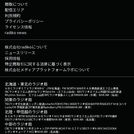
聴取について
配信エリア
利用規約
プライバシーポリシー
ライセンス情報
radiko news
株式会社radikoについて
ニュースリリース
採用情報
特定商取引に関する法律に基づく表示
株式会社メディアプラットフォームラボについて
北海道・東北のラジオ局
ＨＢＣラジオ
ＳＴＶラジオ
AIR-G'（FM北海道）
FM NORTH WAVE
ＲＡＢ青森放送
エフエム青森
IBCラジオ
エフエム岩手
tbcラジオ
Date fm（エフエム仙台）
ABSラジオ
エフエム秋田
YBC山形放送
Rhythm Station エフエム山形
RFCラジオ福島
ふくしまFM
NHK AM（札幌）
NHK AM（仙台）
関東のラジオ局
TBSラジオ
文化放送
ニッポン放送
interfm
TOKYO FM
J-WAVE
ラジオ日本
BAYFM78
NACK5
ＦＭヨコハマ
LuckyFM 茨城放送
CRT栃木放送
RadioBerry
FM GUNMA
NHK AM（東京）
北陸・甲信越のラジオ局
ＢＳＮラジオ
FM NIIGATA
ＫＮＢラジオ
ＦＭとやま
MROラジオ
エフエム石川
FBCラジオ
FM福井
YBSラジオ
FM FUJI
SBCラジオ
ＦＭ長野
NHK AM（東京）
NHK AM（名古屋）
中部のラジオ局
CBCラジオ
東海ラジオ
ぎふチャン
ZIP-FM
FM AICHI
ＦＭ ＧＩＦＵ
SBSラジオ
K-MIX SHIZUOKA
レディオキューブ ＦＭ三重
NHK AM（名古屋）