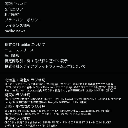
聴取について
配信エリア
利用規約
プライバシーポリシー
ライセンス情報
radiko news
株式会社radikoについて
ニュースリリース
採用情報
特定商取引に関する法律に基づく表示
株式会社メディアプラットフォームラボについて
北海道・東北のラジオ局
ＨＢＣラジオ
ＳＴＶラジオ
AIR-G'（FM北海道）
FM NORTH WAVE
ＲＡＢ青森放送
エフエム青森
IBCラジオ
エフエム岩手
tbcラジオ
Date fm（エフエム仙台）
ABSラジオ
エフエム秋田
YBC山形放送
Rhythm Station エフエム山形
RFCラジオ福島
ふくしまFM
NHK AM（札幌）
NHK AM（仙台）
関東のラジオ局
TBSラジオ
文化放送
ニッポン放送
interfm
TOKYO FM
J-WAVE
ラジオ日本
BAYFM78
NACK5
ＦＭヨコハマ
LuckyFM 茨城放送
CRT栃木放送
RadioBerry
FM GUNMA
NHK AM（東京）
北陸・甲信越のラジオ局
ＢＳＮラジオ
FM NIIGATA
ＫＮＢラジオ
ＦＭとやま
MROラジオ
エフエム石川
FBCラジオ
FM福井
YBSラジオ
FM FUJI
SBCラジオ
ＦＭ長野
NHK AM（東京）
NHK AM（名古屋）
中部のラジオ局
CBCラジオ
東海ラジオ
ぎふチャン
ZIP-FM
FM AICHI
ＦＭ ＧＩＦＵ
SBSラジオ
K-MIX SHIZUOKA
レディオキューブ ＦＭ三重
NHK AM（名古屋）