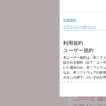
[ 時間多少前後する場合が
★無料アプリAuDeeで「
▽06:00〜 【 HEADLINE 
今朝の最新ニュースは？
▽06:12〜 【 交通情報 】
---
▽06:15〜 【 ワンコメ & Au
番組がピックアップしたニ
詳しくは番組公式Xをご覧
さらに「AuDee Judg
▽06:25〜 【 WEATHER 
全国の最新天気をお伝えし
▽06:30〜 【 HEADLINE 
HEADLINE NEWSと
▽06:55〜 【 MY OLYMPI
トップアスリートたちが出
マゴまで選手を紹介。
▽07:00〜 【 MORNING H
お天気と最新のHEADLIN
▽07:10〜 【 リポビタンD 
今、知っておくべき注目の
します。
▽07:19〜 【 ジブラルタ生命
受験の時に先生からもらっ
バ、教育実習の時に先輩先
このコーナーでは、全国の
▽07:20〜 【 メットライフ