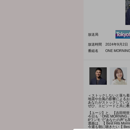
放送局
放送時間
2024年9月2日（
番組名
ONE MORNIN
＜ストックしないと落ち着
地震や台風の影響によるお
あなたがストックしていな
ぜひ、エピソードと共に教
【ユージ】と、【吉田明世】
今日も「ONE MORNI
#ワンモ で”あなたの声”
選曲は、【 Best Hit
今週も朝に聴きたい【 Best