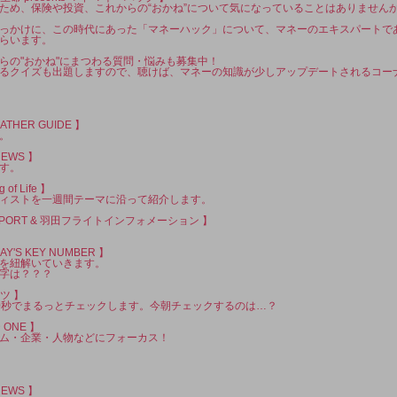
ため、保険や投資、これからの“おかね”について気になっていることはありません
っかけに、この時代にあった「マネーハック」について、マネーのエキスパートで
らいます。
らの"おかね"にまつわる質問・悩みも募集中！
るクイズも出題しますので、聴けば、マネーの知識が少しアップデートされるコー
EATHER GUIDE 】
。
NEWS 】
す。
of Life 】
ィストを一週間テーマに沿って紹介します。
C REPORT & 羽田フライトインフォメーション 】
AY'S KEY NUMBER 】
を紐解いていきます。
字は？？？
ツ 】
0秒でまるっとチェックします。今朝チェックするのは…？
 ONE 】
ム・企業・人物などにフォーカス！
NEWS 】