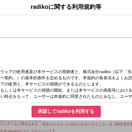
あります。 また内容も一部変更となる場合があります ]
radikoに関する利用規約等
#ユジコメ」を毎週配信中！
NEWS & WEATHER 】
Dee Judge 】
ュースやトピックスについてのアナタの意見＝ワンコメをお聞かせください。
ください。
e」は、AuDeeにある番組ページの投票フォームからお願いします。
】
ます。
NEWS & WEATHER 】
天気予報をお届けします。
C 】
演！ 日本各地で開催される競技会などを通して、かつての名選手から将来有望な
EADLINE 】
E NEWSをお届け。
TREND NET 】
トレンドを、ネットメディアを発信する内側の人物、現代の情報のプロフェッショ
承諾してradikoを利用する
 Heart to Heart ありがとう、先生！ 】
たアドバイスのコトバ、叱られた時のコトバ、卒業式の日にもらった最後のコトバ
生からもらったコトバなど…、
リスナーから寄せられた「先生からもらった忘れられないひとこと」を【純名里沙
生命 presents マイ マネーハック 】