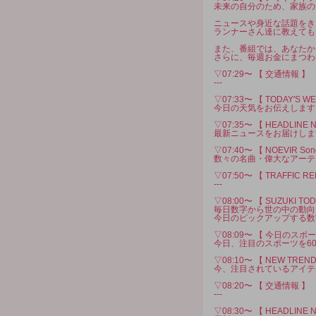
未来の自分のため、家族の
ニュースや身近な話題をき
ランナーさん達に教えても
また、番組では、あなたか
さらに、毎週お金にまつわ
▽07:29〜 【 交通情報 】
---
▽07:33〜 【 TODAY'S W
今日の天気をお伝えします
▽07:35〜 【 HEADLINE 
最新ニュースをお届けしま
▽07:40〜 【 NOEVIR Song 
数々の名曲・偉大なアーテ
▽07:50〜 【 TRAFFI
---
▽08:00〜 【 SUZUKI TOD
毎日数字から世の中の動向
今日のピックアップする数
▽08:09〜 【 今日のスポー
今日、注目のスポーツを6
▽08:10〜 【 NEW TREND
今、注目されているアイテ
▽08:20〜 【 交通情報 】
---
▽08:30〜 【 HEADLINE 