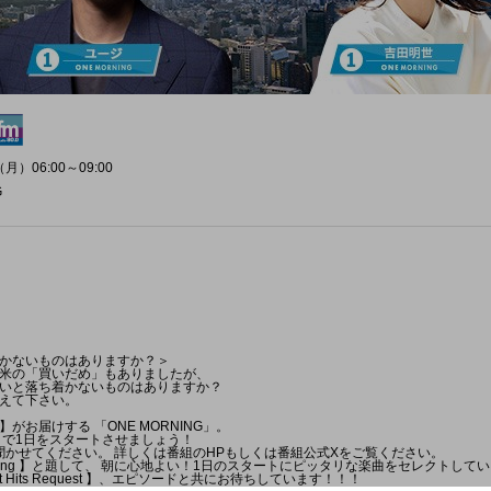
月）06:00～09:00
G
かないものはありますか？＞
米の「買いだめ」もありましたが、
いと落ち着かないものはありますか？
えて下さい。
がお届けする 「ONE MORNING」。
NG」で1日をスタートさせましょう！
も聞かせてください。 詳しくは番組のHPもしくは番組公式Xをご覧ください。
s Morning 】と題して、 朝に心地よい！1日のスタートにピッタリな楽曲をセレクトして
 Hits Request 】、エピソードと共にお待ちしています！！！