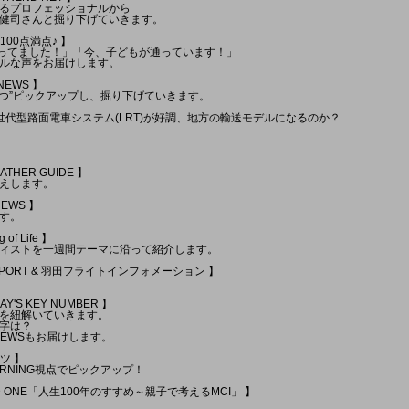
るプロフェッショナルから
健司さんと掘り下げていきます。
顔100点満点♪ 】
やってました！」「今、子どもが通っています！」
ルな声をお届けします。
 NEWS 】
1つ”ピックアップし、掘り下げていきます。
世代型路面電車システム(LRT)が好調、地方の輸送モデルになるのか？
EATHER GUIDE 】
えします。
NEWS 】
す。
of Life 】
ィストを一週間テーマに沿って紹介します。
C REPORT & 羽田フライトインフォメーション 】
AY'S KEY NUMBER 】
を紐解いていきます。
字は？
 NEWSもお届けします。
ツ 】
ORNING視点でピックアップ！
END ONE「人生100年のすすめ～親子で考えるMCI」 】