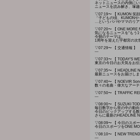
ネットニュースの内側にい
ニュースを読み解き、塚越
▽07:19〜 【 KUMON 笑
「子どもの頃、KUMON
…というパパやママのリア
▽07:20〜 【 ONE MORE
気になるニュースを“もう
今朝のテーマは、
1周年を迎えた宇都宮の次
▽07:29〜 【 交通情報 】
---
▽07:33〜 【 TODAY'S W
東京の今日のお天気をお伝
▽07:35〜 【 HEADLINE 
最新ニュースをお届けしま
▽07:40〜 【 NOEVIR Song 
数々の名曲・偉大なアーテ
▽07:50〜 【 TRAFFI
---
▽08:00〜 【 SUZUKI TOD
毎日数字から世の中の動向
今日のピックアップする数
さらに最新のHEADLINE
▽08:09〜 【 今日のスポー
今日のスポーツをONE M
▽08:10〜 【 NEW TR
---