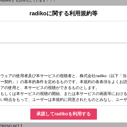
s Request 】もお待ちしています！！！
があります。
場合があります＊ ]
radikoに関する利用規約等
#ユジコメ」を毎週配信中！
NEWS & WEATHER 】
のお天気は？
Dee Judge 】
ュースやトピックスについての
お聞かせください。
rをご覧ください。
は、AuDeeにある
からお願いします。
紹介していきます。
】
えします。
NEWS & WEATHER 】
天気予報をお届けします。
C 】
演！ 日本各地で開催される競技会などを通して、かつての名選手から将来有望な
EADLINE 】
LINE NEWSをお届け。
承諾してradikoを利用する
について、
司 】さんが解説します。
TREND NET 】