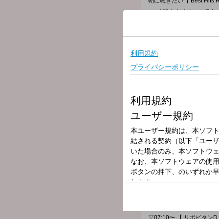
朝に聴きたい【 Best Hit
[ ＊時間多少前後する場合
また内容も一部変更となる
★無料アプリAuDeeで「
▽06:00〜 【 HEADLINE 
今朝の最新ニュース、最新
▽06:12〜 【 交通情報 】
---
▽06:15〜 【 ワンコメ & Au
番組がピックアップしたニ
アナタの意見＝ワンコメを
詳しくは番組公式Twitte
さらに「AuDee Judge」
番組ページの投票フォーム
7時台、8時台でも随所で
▽06:25〜 【 WEATHER 
全国の最新のお天気をお伝
▽06:30〜 【 HEADLINE 
HEADLINE NEWSと
▽06:55〜 【 MY OLYMPI
トップアスリートたちが出
マゴまで選手を紹介。
▽07:00〜 【 MORNING H
全国のお天気と最新のHEAD
その中から気になった話題
城西大学 助教の【 塚越健
▽07:10〜 【 リポビタンD 