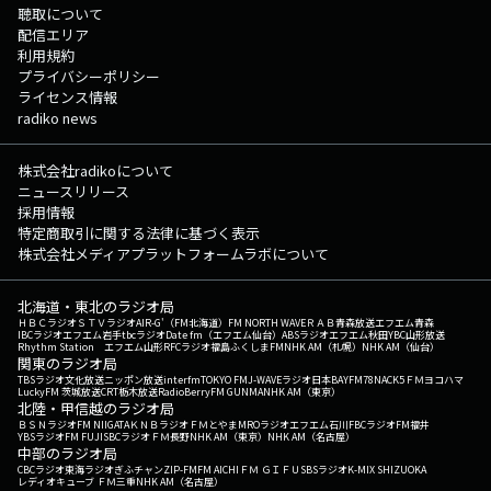
聴取について
配信エリア
利用規約
プライバシーポリシー
ライセンス情報
radiko news
株式会社radikoについて
ニュースリリース
採用情報
特定商取引に関する法律に基づく表示
株式会社メディアプラットフォームラボについて
北海道・東北のラジオ局
ＨＢＣラジオ
ＳＴＶラジオ
AIR-G'（FM北海道）
FM NORTH WAVE
ＲＡＢ青森放送
エフエム青森
IBCラジオ
エフエム岩手
tbcラジオ
Date fm（エフエム仙台）
ABSラジオ
エフエム秋田
YBC山形放送
Rhythm Station エフエム山形
RFCラジオ福島
ふくしまFM
NHK AM（札幌）
NHK AM（仙台）
関東のラジオ局
TBSラジオ
文化放送
ニッポン放送
interfm
TOKYO FM
J-WAVE
ラジオ日本
BAYFM78
NACK5
ＦＭヨコハマ
LuckyFM 茨城放送
CRT栃木放送
RadioBerry
FM GUNMA
NHK AM（東京）
北陸・甲信越のラジオ局
ＢＳＮラジオ
FM NIIGATA
ＫＮＢラジオ
ＦＭとやま
MROラジオ
エフエム石川
FBCラジオ
FM福井
YBSラジオ
FM FUJI
SBCラジオ
ＦＭ長野
NHK AM（東京）
NHK AM（名古屋）
中部のラジオ局
CBCラジオ
東海ラジオ
ぎふチャン
ZIP-FM
FM AICHI
ＦＭ ＧＩＦＵ
SBSラジオ
K-MIX SHIZUOKA
レディオキューブ ＦＭ三重
NHK AM（名古屋）