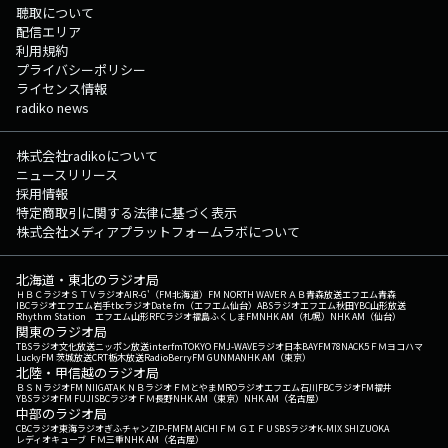
聴取について
配信エリア
利用規約
プライバシーポリシー
ライセンス情報
radiko news
株式会社radikoについて
ニュースリリース
採用情報
特定商取引に関する法律に基づく表示
株式会社メディアプラットフォームラボについて
北海道・東北のラジオ局
ＨＢＣラジオ
ＳＴＶラジオ
AIR-G'（FM北海道）
FM NORTH WAVE
ＲＡＢ青森放送
エフエム青森
IBCラジオ
エフエム岩手
tbcラジオ
Date fm（エフエム仙台）
ABSラジオ
エフエム秋田
YBC山形放送
Rhythm Station エフエム山形
RFCラジオ福島
ふくしまFM
NHK AM（札幌）
NHK AM（仙台）
関東のラジオ局
TBSラジオ
文化放送
ニッポン放送
interfm
TOKYO FM
J-WAVE
ラジオ日本
BAYFM78
NACK5
ＦＭヨコハマ
LuckyFM 茨城放送
CRT栃木放送
RadioBerry
FM GUNMA
NHK AM（東京）
北陸・甲信越のラジオ局
ＢＳＮラジオ
FM NIIGATA
ＫＮＢラジオ
ＦＭとやま
MROラジオ
エフエム石川
FBCラジオ
FM福井
YBSラジオ
FM FUJI
SBCラジオ
ＦＭ長野
NHK AM（東京）
NHK AM（名古屋）
中部のラジオ局
CBCラジオ
東海ラジオ
ぎふチャン
ZIP-FM
FM AICHI
ＦＭ ＧＩＦＵ
SBSラジオ
K-MIX SHIZUOKA
レディオキューブ ＦＭ三重
NHK AM（名古屋）