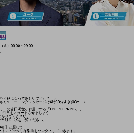
（金）06:00～09:00
G
やく秋になって欲しいですか？」＞
さんのモーニングメッセージは6時30分すぎ頃OA！＞
ーの吉田明世がお届けする「ONE MORNING」。
NG」で1日をスタートさせましょう！
も聞かせてください。
は番組公式Xをご覧ください。
rning 】と題して、
ートにピッタリな楽曲をセレクトしていきます。