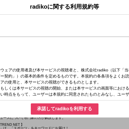
Hits Request 】お待ちしています！！！
radikoに関する利用規約等
があります。また内容も一部変更となる場合があります＊］
#ユジコメ」を毎週配信中！
NEWS & WEATHER 】
す。
Dee Judge 】
ュースやトピックスについての
お聞かせください。
ください。
は、AuDeeにある
からお願いします。
紹介していきます。
】
えします。
NEWS & WEATHER 】
天気予報をお届けします。
C 】
演！ 日本各地で開催される競技会などを通して、かつての名選手から将来有望な
承諾してradikoを利用する
EADLINE 】
E NEWSをお届け。
ュースについて専門家の方が解説します。
TREND NET 】
」は、「スポーツ」をキーワードにお届け！