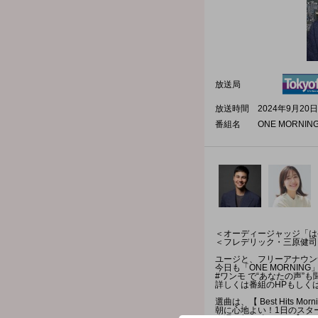
放送局
放送時間
2024年9月20日
番組名
ONE MORNIN
＜オーディージャッジ「は
＜フレデリック・三原健司
ユージと、フリーアナウンサ
今日も「ONE MORNI
#ワンモ で“あなたの声”
詳しくは番組のHPもしく
選曲は、【 Best Hits Mo
朝に心地よい！1日のスタ