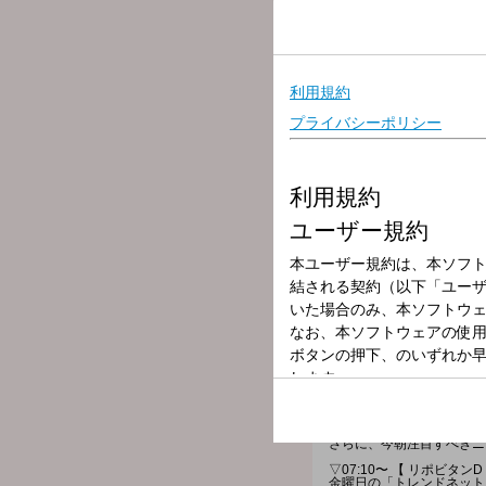
今週も朝に聴きたい【 Best 
［＊時間多少前後する場合
★無料アプリAuDeeで「
★AuDeeについて
▽06:00〜 【 HEADLINE 
今朝の最新ニュース、
全国のお天気をお伝えしま
▽06:12〜 【 交通情報 】
---
▽06:15〜 【 ワンコメ & Au
番組がピックアップしたニ
アナタの意見＝ワンコメを
詳しくは番組公式Xをご覧
さらに「AuDee Judge」
番組ページの投票フォーム
7時台、8時台でも随所で
▽06:25〜 【 WEATHER 
全国の最新のお天気をお伝
▽06:30〜 【 HEADLINE 
HEADLINE NEWSと
▽06:55〜 【 MY OLYMPI
トップアスリートたちが出
マゴまで選手を紹介。
▽07:00〜 【 MORNING H
お天気と最新のHEADLIN
さらに、今朝注目すべきニ
▽07:10〜 【 リポビタンD 
金曜日の「トレンドネット