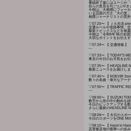
番組終了後にはユージが「
自らの意見をXにつぶやき
今朝は、大相撲にフォーカ
いま話題の力士「大の里」
相撲ジャーナリストの荒井
▽07:20〜 【 ＪＡ共済 pr
交通ルールや道路事情、交
最新トピックスなどを毎週
今朝は「令和6年 秋の全
大切なポイントをお伝えす
▽07:29〜 【 交通情報 】
---
▽07:33〜 【 TODAY'S W
東京の今日のお天気をお伝
▽07:35〜 【 HEADLINE 
最新ニュースをお届けしま
▽07:40〜 【 NOEVIR Song 
数々の名曲・偉大なアーテ
▽07:50〜 【 TRAFFI
---
▽08:00〜 【 SUZUKI TOD
数字から世の中の動向を紐
今日のピックアップする数
さらに最新のHEADLINE
▽08:09〜 【 今日のスポー
今日のスポーツをONE M
▽08:10〜 【 Hand in Han
災害被災地の復興への歩み