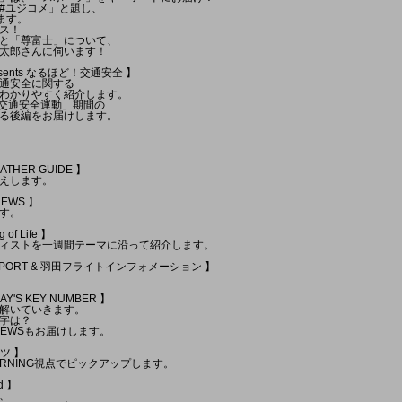
#ユジコメ」と題し、
ます。
ス！
と「尊富士」について、
太郎さんに伺います！
esents なるほど！交通安全 】
通安全に関する
わかりやすく紹介します。
国交通安全運動」期間の
る後編をお届けします。
EATHER GUIDE 】
えします。
NEWS 】
す。
of Life 】
ィストを一週間テーマに沿って紹介します。
C REPORT & 羽田フライトインフォメーション 】
AY'S KEY NUMBER 】
解いていきます。
字は？
 NEWSもお届けします。
ツ 】
ORNING視点でピックアップします。
d 】
、