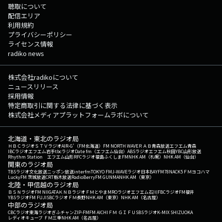
聴取について
配信エリア
利用規約
プライバシーポリシー
ライセンス情報
radiko news
株式会社radikoについて
ニュースリリース
採用情報
特定商取引に関する法律に基づく表示
株式会社メディアプラットフォームラボについて
北海道・東北のラジオ局
ＨＢＣラジオ
ＳＴＶラジオ
AIR-G'（FM北海道）
FM NORTH WAVE
ＲＡＢ青森放送
エフエム青森
IBCラジオ
エフエム岩手
tbcラジオ
Date fm（エフエム仙台）
ABSラジオ
エフエム秋田
YBC山形放送
Rhythm Station エフエム山形
RFCラジオ福島
ふくしまFM
NHK AM（札幌）
NHK AM（仙台）
関東のラジオ局
TBSラジオ
文化放送
ニッポン放送
interfm
TOKYO FM
J-WAVE
ラジオ日本
BAYFM78
NACK5
ＦＭヨコハマ
LuckyFM 茨城放送
CRT栃木放送
RadioBerry
FM GUNMA
NHK AM（東京）
北陸・甲信越のラジオ局
ＢＳＮラジオ
FM NIIGATA
ＫＮＢラジオ
ＦＭとやま
MROラジオ
エフエム石川
FBCラジオ
FM福井
YBSラジオ
FM FUJI
SBCラジオ
ＦＭ長野
NHK AM（東京）
NHK AM（名古屋）
中部のラジオ局
CBCラジオ
東海ラジオ
ぎふチャン
ZIP-FM
FM AICHI
ＦＭ ＧＩＦＵ
SBSラジオ
K-MIX SHIZUOKA
レディオキューブ ＦＭ三重
NHK AM（名古屋）