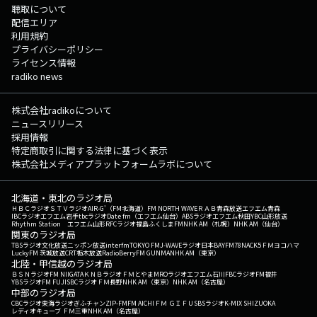
聴取について
配信エリア
利用規約
プライバシーポリシー
ライセンス情報
radiko news
株式会社radikoについて
ニュースリリース
採用情報
特定商取引に関する法律に基づく表示
株式会社メディアプラットフォームラボについて
北海道・東北のラジオ局
ＨＢＣラジオ
ＳＴＶラジオ
AIR-G'（FM北海道）
FM NORTH WAVE
ＲＡＢ青森放送
エフエム青森
IBCラジオ
エフエム岩手
tbcラジオ
Date fm（エフエム仙台）
ABSラジオ
エフエム秋田
YBC山形放送
Rhythm Station エフエム山形
RFCラジオ福島
ふくしまFM
NHK AM（札幌）
NHK AM（仙台）
関東のラジオ局
TBSラジオ
文化放送
ニッポン放送
interfm
TOKYO FM
J-WAVE
ラジオ日本
BAYFM78
NACK5
ＦＭヨコハマ
LuckyFM 茨城放送
CRT栃木放送
RadioBerry
FM GUNMA
NHK AM（東京）
北陸・甲信越のラジオ局
ＢＳＮラジオ
FM NIIGATA
ＫＮＢラジオ
ＦＭとやま
MROラジオ
エフエム石川
FBCラジオ
FM福井
YBSラジオ
FM FUJI
SBCラジオ
ＦＭ長野
NHK AM（東京）
NHK AM（名古屋）
中部のラジオ局
CBCラジオ
東海ラジオ
ぎふチャン
ZIP-FM
FM AICHI
ＦＭ ＧＩＦＵ
SBSラジオ
K-MIX SHIZUOKA
レディオキューブ ＦＭ三重
NHK AM（名古屋）