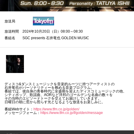
放送局
放送時間
2024年10月20日（日）08:00～08:30
番組名
SGC presents 石井竜也 GOLDEN MUSIC
ディスコ&ダンスミュージックを音楽的ルーツに持つアーティストの
石井竜也がパーソナリティーを務める音楽プログラム。
番組では、彼自身の⻘春時代に全盛期を迎えたディスコミュージックの他、
シティポップ、歌謡曲、AORなど洋邦のゴールデンな名曲の数々を
その当時のエピソードトークを交えてお届けしていきます。
日曜日の朝に窓から照らす光となるような放送をお楽しみに。
番組Webサイト：
https://www.tfm.co.jp/golden/
メッセージフォーム：
https://www.tfm.co.jp/f/golden/message