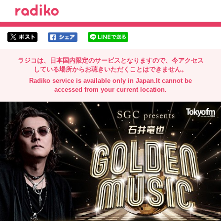
radiko.jp
twitterでシェア
facebookでシェア
lineでシェア
ラジコは、日本国内限定のサービスとなりますので、
今アクセス
している場所からお聴きいただくことはできません。
Radiko service is available only in Japan.
It cannot be
accessed from your current location.