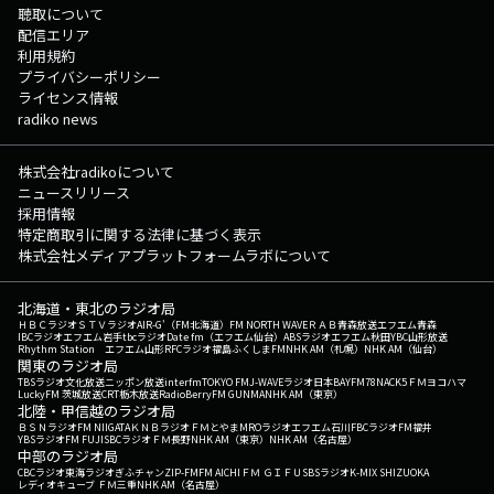
聴取について
配信エリア
利用規約
プライバシーポリシー
ライセンス情報
radiko news
株式会社radikoについて
ニュースリリース
採用情報
特定商取引に関する法律に基づく表示
株式会社メディアプラットフォームラボについて
北海道・東北のラジオ局
ＨＢＣラジオ
ＳＴＶラジオ
AIR-G'（FM北海道）
FM NORTH WAVE
ＲＡＢ青森放送
エフエム青森
IBCラジオ
エフエム岩手
tbcラジオ
Date fm（エフエム仙台）
ABSラジオ
エフエム秋田
YBC山形放送
Rhythm Station エフエム山形
RFCラジオ福島
ふくしまFM
NHK AM（札幌）
NHK AM（仙台）
関東のラジオ局
TBSラジオ
文化放送
ニッポン放送
interfm
TOKYO FM
J-WAVE
ラジオ日本
BAYFM78
NACK5
ＦＭヨコハマ
LuckyFM 茨城放送
CRT栃木放送
RadioBerry
FM GUNMA
NHK AM（東京）
北陸・甲信越のラジオ局
ＢＳＮラジオ
FM NIIGATA
ＫＮＢラジオ
ＦＭとやま
MROラジオ
エフエム石川
FBCラジオ
FM福井
YBSラジオ
FM FUJI
SBCラジオ
ＦＭ長野
NHK AM（東京）
NHK AM（名古屋）
中部のラジオ局
CBCラジオ
東海ラジオ
ぎふチャン
ZIP-FM
FM AICHI
ＦＭ ＧＩＦＵ
SBSラジオ
K-MIX SHIZUOKA
レディオキューブ ＦＭ三重
NHK AM（名古屋）