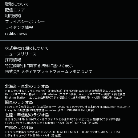
聴取について
配信エリア
利用規約
プライバシーポリシー
ライセンス情報
radiko news
株式会社radikoについて
ニュースリリース
採用情報
特定商取引に関する法律に基づく表示
株式会社メディアプラットフォームラボについて
北海道・東北のラジオ局
ＨＢＣラジオ
ＳＴＶラジオ
AIR-G'（FM北海道）
FM NORTH WAVE
ＲＡＢ青森放送
エフエム青森
IBCラジオ
エフエム岩手
tbcラジオ
Date fm（エフエム仙台）
ABSラジオ
エフエム秋田
YBC山形放送
Rhythm Station エフエム山形
RFCラジオ福島
ふくしまFM
NHK AM（札幌）
NHK AM（仙台）
関東のラジオ局
TBSラジオ
文化放送
ニッポン放送
interfm
TOKYO FM
J-WAVE
ラジオ日本
BAYFM78
NACK5
ＦＭヨコハマ
LuckyFM 茨城放送
CRT栃木放送
RadioBerry
FM GUNMA
NHK AM（東京）
北陸・甲信越のラジオ局
ＢＳＮラジオ
FM NIIGATA
ＫＮＢラジオ
ＦＭとやま
MROラジオ
エフエム石川
FBCラジオ
FM福井
YBSラジオ
FM FUJI
SBCラジオ
ＦＭ長野
NHK AM（東京）
NHK AM（名古屋）
中部のラジオ局
CBCラジオ
東海ラジオ
ぎふチャン
ZIP-FM
FM AICHI
ＦＭ ＧＩＦＵ
SBSラジオ
K-MIX SHIZUOKA
レディオキューブ ＦＭ三重
NHK AM（名古屋）