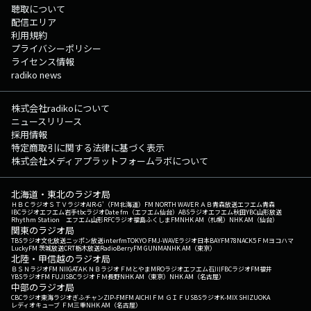
聴取について
配信エリア
利用規約
プライバシーポリシー
ライセンス情報
radiko news
株式会社radikoについて
ニュースリリース
採用情報
特定商取引に関する法律に基づく表示
株式会社メディアプラットフォームラボについて
北海道・東北のラジオ局
ＨＢＣラジオ
ＳＴＶラジオ
AIR-G'（FM北海道）
FM NORTH WAVE
ＲＡＢ青森放送
エフエム青森
IBCラジオ
エフエム岩手
tbcラジオ
Date fm（エフエム仙台）
ABSラジオ
エフエム秋田
YBC山形放送
Rhythm Station エフエム山形
RFCラジオ福島
ふくしまFM
NHK AM（札幌）
NHK AM（仙台）
関東のラジオ局
TBSラジオ
文化放送
ニッポン放送
interfm
TOKYO FM
J-WAVE
ラジオ日本
BAYFM78
NACK5
ＦＭヨコハマ
LuckyFM 茨城放送
CRT栃木放送
RadioBerry
FM GUNMA
NHK AM（東京）
北陸・甲信越のラジオ局
ＢＳＮラジオ
FM NIIGATA
ＫＮＢラジオ
ＦＭとやま
MROラジオ
エフエム石川
FBCラジオ
FM福井
YBSラジオ
FM FUJI
SBCラジオ
ＦＭ長野
NHK AM（東京）
NHK AM（名古屋）
中部のラジオ局
CBCラジオ
東海ラジオ
ぎふチャン
ZIP-FM
FM AICHI
ＦＭ ＧＩＦＵ
SBSラジオ
K-MIX SHIZUOKA
レディオキューブ ＦＭ三重
NHK AM（名古屋）