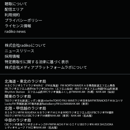
聴取について
配信エリア
利用規約
プライバシーポリシー
ライセンス情報
radiko news
株式会社radikoについて
ニュースリリース
採用情報
特定商取引に関する法律に基づく表示
株式会社メディアプラットフォームラボについて
北海道・東北のラジオ局
ＨＢＣラジオ
ＳＴＶラジオ
AIR-G'（FM北海道）
FM NORTH WAVE
ＲＡＢ青森放送
エフエム青森
IBCラジオ
エフエム岩手
tbcラジオ
Date fm（エフエム仙台）
ABSラジオ
エフエム秋田
YBC山形放送
Rhythm Station エフエム山形
RFCラジオ福島
ふくしまFM
NHK AM（札幌）
NHK AM（仙台）
関東のラジオ局
TBSラジオ
文化放送
ニッポン放送
interfm
TOKYO FM
J-WAVE
ラジオ日本
BAYFM78
NACK5
ＦＭヨコハマ
LuckyFM 茨城放送
CRT栃木放送
RadioBerry
FM GUNMA
NHK AM（東京）
北陸・甲信越のラジオ局
ＢＳＮラジオ
FM NIIGATA
ＫＮＢラジオ
ＦＭとやま
MROラジオ
エフエム石川
FBCラジオ
FM福井
YBSラジオ
FM FUJI
SBCラジオ
ＦＭ長野
NHK AM（東京）
NHK AM（名古屋）
中部のラジオ局
CBCラジオ
東海ラジオ
ぎふチャン
ZIP-FM
FM AICHI
ＦＭ ＧＩＦＵ
SBSラジオ
K-MIX SHIZUOKA
レディオキューブ ＦＭ三重
NHK AM（名古屋）