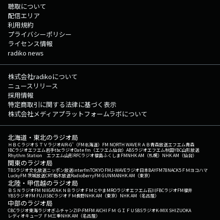
聴取について
配信エリア
利用規約
プライバシーポリシー
ライセンス情報
radiko news
株式会社radikoについて
ニュースリリース
採用情報
特定商取引に関する法律に基づく表示
株式会社メディアプラットフォームラボについて
北海道・東北のラジオ局
ＨＢＣラジオ
ＳＴＶラジオ
AIR-G'（FM北海道）
FM NORTH WAVE
ＲＡＢ青森放送
エフエム青森
IBCラジオ
エフエム岩手
tbcラジオ
Date fm（エフエム仙台）
ABSラジオ
エフエム秋田
YBC山形放送
Rhythm Station エフエム山形
RFCラジオ福島
ふくしまFM
NHK AM（札幌）
NHK AM（仙台）
関東のラジオ局
TBSラジオ
文化放送
ニッポン放送
interfm
TOKYO FM
J-WAVE
ラジオ日本
BAYFM78
NACK5
ＦＭヨコハマ
LuckyFM 茨城放送
CRT栃木放送
RadioBerry
FM GUNMA
NHK AM（東京）
北陸・甲信越のラジオ局
ＢＳＮラジオ
FM NIIGATA
ＫＮＢラジオ
ＦＭとやま
MROラジオ
エフエム石川
FBCラジオ
FM福井
YBSラジオ
FM FUJI
SBCラジオ
ＦＭ長野
NHK AM（東京）
NHK AM（名古屋）
中部のラジオ局
CBCラジオ
東海ラジオ
ぎふチャン
ZIP-FM
FM AICHI
ＦＭ ＧＩＦＵ
SBSラジオ
K-MIX SHIZUOKA
レディオキューブ ＦＭ三重
NHK AM（名古屋）