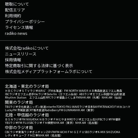
聴取について
配信エリア
利用規約
プライバシーポリシー
ライセンス情報
radiko news
株式会社radikoについて
ニュースリリース
採用情報
特定商取引に関する法律に基づく表示
株式会社メディアプラットフォームラボについて
北海道・東北のラジオ局
ＨＢＣラジオ
ＳＴＶラジオ
AIR-G'（FM北海道）
FM NORTH WAVE
ＲＡＢ青森放送
エフエム青森
IBCラジオ
エフエム岩手
tbcラジオ
Date fm（エフエム仙台）
ABSラジオ
エフエム秋田
YBC山形放送
Rhythm Station エフエム山形
RFCラジオ福島
ふくしまFM
NHK AM（札幌）
NHK AM（仙台）
関東のラジオ局
TBSラジオ
文化放送
ニッポン放送
interfm
TOKYO FM
J-WAVE
ラジオ日本
BAYFM78
NACK5
ＦＭヨコハマ
LuckyFM 茨城放送
CRT栃木放送
RadioBerry
FM GUNMA
NHK AM（東京）
北陸・甲信越のラジオ局
ＢＳＮラジオ
FM NIIGATA
ＫＮＢラジオ
ＦＭとやま
MROラジオ
エフエム石川
FBCラジオ
FM福井
YBSラジオ
FM FUJI
SBCラジオ
ＦＭ長野
NHK AM（東京）
NHK AM（名古屋）
中部のラジオ局
CBCラジオ
東海ラジオ
ぎふチャン
ZIP-FM
FM AICHI
ＦＭ ＧＩＦＵ
SBSラジオ
K-MIX SHIZUOKA
レディオキューブ ＦＭ三重
NHK AM（名古屋）