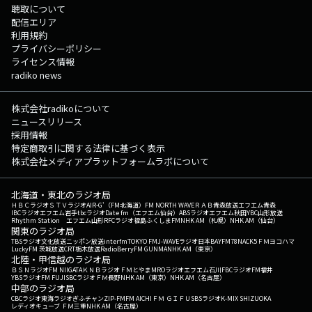
聴取について
配信エリア
利用規約
プライバシーポリシー
ライセンス情報
radiko news
株式会社radikoについて
ニュースリリース
採用情報
特定商取引に関する法律に基づく表示
株式会社メディアプラットフォームラボについて
北海道・東北のラジオ局
ＨＢＣラジオ
ＳＴＶラジオ
AIR-G'（FM北海道）
FM NORTH WAVE
ＲＡＢ青森放送
エフエム青森
IBCラジオ
エフエム岩手
tbcラジオ
Date fm（エフエム仙台）
ABSラジオ
エフエム秋田
YBC山形放送
Rhythm Station エフエム山形
RFCラジオ福島
ふくしまFM
NHK AM（札幌）
NHK AM（仙台）
関東のラジオ局
TBSラジオ
文化放送
ニッポン放送
interfm
TOKYO FM
J-WAVE
ラジオ日本
BAYFM78
NACK5
ＦＭヨコハマ
LuckyFM 茨城放送
CRT栃木放送
RadioBerry
FM GUNMA
NHK AM（東京）
北陸・甲信越のラジオ局
ＢＳＮラジオ
FM NIIGATA
ＫＮＢラジオ
ＦＭとやま
MROラジオ
エフエム石川
FBCラジオ
FM福井
YBSラジオ
FM FUJI
SBCラジオ
ＦＭ長野
NHK AM（東京）
NHK AM（名古屋）
中部のラジオ局
CBCラジオ
東海ラジオ
ぎふチャン
ZIP-FM
FM AICHI
ＦＭ ＧＩＦＵ
SBSラジオ
K-MIX SHIZUOKA
レディオキューブ ＦＭ三重
NHK AM（名古屋）