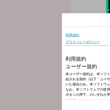
放送局
放送時間
2025年4月16日
番組名
SCHOOL OF L
未来の鍵を握る学校「SCHO
★
番組WEBサイトはコチ
～～～番組へのメッセージ
◇
学校掲示板に書き込む
（掲示板は登録無料のアプ
◇
メールを送る
◇
公式LINEアカウントか