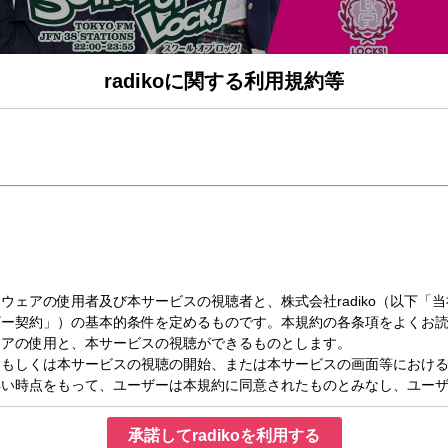
radikoに関する利用規約等
（水）22:00～23:00
OCK!
OL OF LOCK!」は毎週月曜日から金曜日夜10時から絶賛放送中!!
ラ！
はコチラから～～～
リです!）
ら送る
承諾してradikoを利用する