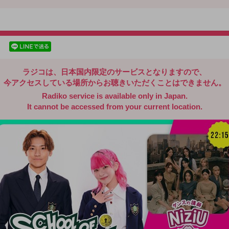
radiko.jp
facebookでシェア
lineでシェア
ラジコは、日本国内限定のサービスとなりますので、
今アクセスしている場所からお聴きいただくことはできません。
Radiko service is available only in Japan.
It cannot be accessed from your current location.