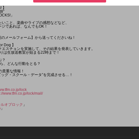
! 】
師”
OCKS!」
たいこと、楽曲やライブの感想などなど、
セージであれば、なんでもOK！
KS!宛のメールフォーム】から送ってくださいね！
r Dog 】
クエスチョンを実施して、その結果を発表していきます。
りは生放送教室が始まる22時まで！
ぶ？
ら、どんな行動をとる？
めの貴重な情報！
ビッグ・スクール・データ”を完成させる…！
ww.tfm.co.jp/lock
s://www.tfm.co.jp/lock/mail/
ールオブロック
」
o
」