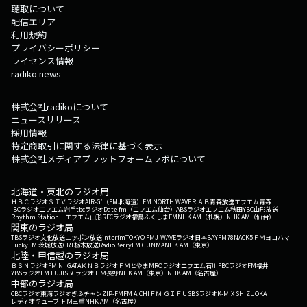
聴取について
配信エリア
利用規約
プライバシーポリシー
ライセンス情報
radiko news
株式会社radikoについて
ニュースリリース
採用情報
特定商取引に関する法律に基づく表示
株式会社メディアプラットフォームラボについて
北海道・東北のラジオ局
ＨＢＣラジオ
ＳＴＶラジオ
AIR-G'（FM北海道）
FM NORTH WAVE
ＲＡＢ青森放送
エフエム青森
IBCラジオ
エフエム岩手
tbcラジオ
Date fm（エフエム仙台）
ABSラジオ
エフエム秋田
YBC山形放送
Rhythm Station エフエム山形
RFCラジオ福島
ふくしまFM
NHK AM（札幌）
NHK AM（仙台）
関東のラジオ局
TBSラジオ
文化放送
ニッポン放送
interfm
TOKYO FM
J-WAVE
ラジオ日本
BAYFM78
NACK5
ＦＭヨコハマ
LuckyFM 茨城放送
CRT栃木放送
RadioBerry
FM GUNMA
NHK AM（東京）
北陸・甲信越のラジオ局
ＢＳＮラジオ
FM NIIGATA
ＫＮＢラジオ
ＦＭとやま
MROラジオ
エフエム石川
FBCラジオ
FM福井
YBSラジオ
FM FUJI
SBCラジオ
ＦＭ長野
NHK AM（東京）
NHK AM（名古屋）
中部のラジオ局
CBCラジオ
東海ラジオ
ぎふチャン
ZIP-FM
FM AICHI
ＦＭ ＧＩＦＵ
SBSラジオ
K-MIX SHIZUOKA
レディオキューブ ＦＭ三重
NHK AM（名古屋）