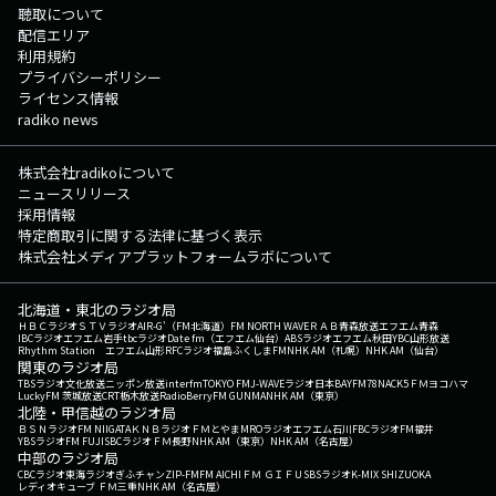
聴取について
配信エリア
利用規約
プライバシーポリシー
ライセンス情報
radiko news
株式会社radikoについて
ニュースリリース
採用情報
特定商取引に関する法律に基づく表示
株式会社メディアプラットフォームラボについて
北海道・東北のラジオ局
ＨＢＣラジオ
ＳＴＶラジオ
AIR-G'（FM北海道）
FM NORTH WAVE
ＲＡＢ青森放送
エフエム青森
IBCラジオ
エフエム岩手
tbcラジオ
Date fm（エフエム仙台）
ABSラジオ
エフエム秋田
YBC山形放送
Rhythm Station エフエム山形
RFCラジオ福島
ふくしまFM
NHK AM（札幌）
NHK AM（仙台）
関東のラジオ局
TBSラジオ
文化放送
ニッポン放送
interfm
TOKYO FM
J-WAVE
ラジオ日本
BAYFM78
NACK5
ＦＭヨコハマ
LuckyFM 茨城放送
CRT栃木放送
RadioBerry
FM GUNMA
NHK AM（東京）
北陸・甲信越のラジオ局
ＢＳＮラジオ
FM NIIGATA
ＫＮＢラジオ
ＦＭとやま
MROラジオ
エフエム石川
FBCラジオ
FM福井
YBSラジオ
FM FUJI
SBCラジオ
ＦＭ長野
NHK AM（東京）
NHK AM（名古屋）
中部のラジオ局
CBCラジオ
東海ラジオ
ぎふチャン
ZIP-FM
FM AICHI
ＦＭ ＧＩＦＵ
SBSラジオ
K-MIX SHIZUOKA
レディオキューブ ＦＭ三重
NHK AM（名古屋）