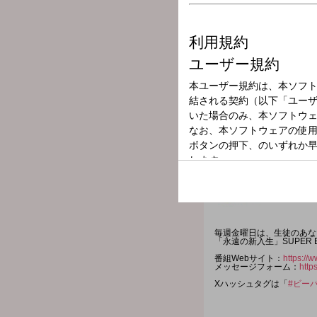
放送局
放送時間
2025年5月30日
番組名
ビーバーLOCKS
毎週金曜日は、生徒のあな
「永遠の新入生」SUPER B
番組Webサイト：
https://w
メッセージフォーム：
http
Xハッシュタグは「
#ビーバ