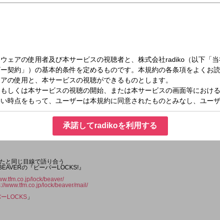
（金）22:30～22:55
!
承諾してradikoを利用する
たと同じ目線で語り合う
EAVERの『ビーバーLOCKS!』
ww.tfm.co.jp/lock/beaver/
s://www.tfm.co.jp/lock/beaver/mail/
ーLOCKS
」