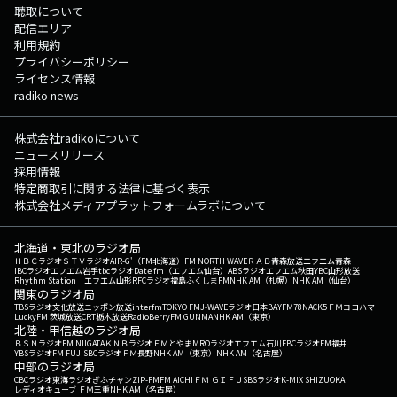
聴取について
配信エリア
利用規約
プライバシーポリシー
ライセンス情報
radiko news
株式会社radikoについて
ニュースリリース
採用情報
特定商取引に関する法律に基づく表示
株式会社メディアプラットフォームラボについて
北海道・東北のラジオ局
ＨＢＣラジオ
ＳＴＶラジオ
AIR-G'（FM北海道）
FM NORTH WAVE
ＲＡＢ青森放送
エフエム青森
IBCラジオ
エフエム岩手
tbcラジオ
Date fm（エフエム仙台）
ABSラジオ
エフエム秋田
YBC山形放送
Rhythm Station エフエム山形
RFCラジオ福島
ふくしまFM
NHK AM（札幌）
NHK AM（仙台）
関東のラジオ局
TBSラジオ
文化放送
ニッポン放送
interfm
TOKYO FM
J-WAVE
ラジオ日本
BAYFM78
NACK5
ＦＭヨコハマ
LuckyFM 茨城放送
CRT栃木放送
RadioBerry
FM GUNMA
NHK AM（東京）
北陸・甲信越のラジオ局
ＢＳＮラジオ
FM NIIGATA
ＫＮＢラジオ
ＦＭとやま
MROラジオ
エフエム石川
FBCラジオ
FM福井
YBSラジオ
FM FUJI
SBCラジオ
ＦＭ長野
NHK AM（東京）
NHK AM（名古屋）
中部のラジオ局
CBCラジオ
東海ラジオ
ぎふチャン
ZIP-FM
FM AICHI
ＦＭ ＧＩＦＵ
SBSラジオ
K-MIX SHIZUOKA
レディオキューブ ＦＭ三重
NHK AM（名古屋）