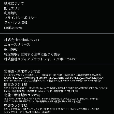
聴取について
配信エリア
利用規約
プライバシーポリシー
ライセンス情報
radiko news
株式会社radikoについて
ニュースリリース
採用情報
特定商取引に関する法律に基づく表示
株式会社メディアプラットフォームラボについて
北海道・東北のラジオ局
ＨＢＣラジオ
ＳＴＶラジオ
AIR-G'（FM北海道）
FM NORTH WAVE
ＲＡＢ青森放送
エフエム青森
IBCラジオ
エフエム岩手
tbcラジオ
Date fm（エフエム仙台）
ABSラジオ
エフエム秋田
YBC山形放送
Rhythm Station エフエム山形
RFCラジオ福島
ふくしまFM
NHK AM（札幌）
NHK AM（仙台）
関東のラジオ局
TBSラジオ
文化放送
ニッポン放送
interfm
TOKYO FM
J-WAVE
ラジオ日本
BAYFM78
NACK5
ＦＭヨコハマ
LuckyFM 茨城放送
CRT栃木放送
RadioBerry
FM GUNMA
NHK AM（東京）
北陸・甲信越のラジオ局
ＢＳＮラジオ
FM NIIGATA
ＫＮＢラジオ
ＦＭとやま
MROラジオ
エフエム石川
FBCラジオ
FM福井
YBSラジオ
FM FUJI
SBCラジオ
ＦＭ長野
NHK AM（東京）
NHK AM（名古屋）
中部のラジオ局
CBCラジオ
東海ラジオ
ぎふチャン
ZIP-FM
FM AICHI
ＦＭ ＧＩＦＵ
SBSラジオ
K-MIX SHIZUOKA
レディオキューブ ＦＭ三重
NHK AM（名古屋）