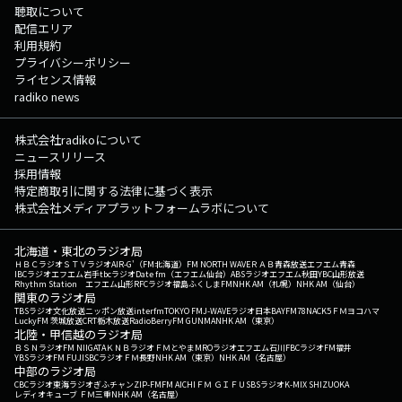
聴取について
配信エリア
利用規約
プライバシーポリシー
ライセンス情報
radiko news
株式会社radikoについて
ニュースリリース
採用情報
特定商取引に関する法律に基づく表示
株式会社メディアプラットフォームラボについて
北海道・東北のラジオ局
ＨＢＣラジオ
ＳＴＶラジオ
AIR-G'（FM北海道）
FM NORTH WAVE
ＲＡＢ青森放送
エフエム青森
IBCラジオ
エフエム岩手
tbcラジオ
Date fm（エフエム仙台）
ABSラジオ
エフエム秋田
YBC山形放送
Rhythm Station エフエム山形
RFCラジオ福島
ふくしまFM
NHK AM（札幌）
NHK AM（仙台）
関東のラジオ局
TBSラジオ
文化放送
ニッポン放送
interfm
TOKYO FM
J-WAVE
ラジオ日本
BAYFM78
NACK5
ＦＭヨコハマ
LuckyFM 茨城放送
CRT栃木放送
RadioBerry
FM GUNMA
NHK AM（東京）
北陸・甲信越のラジオ局
ＢＳＮラジオ
FM NIIGATA
ＫＮＢラジオ
ＦＭとやま
MROラジオ
エフエム石川
FBCラジオ
FM福井
YBSラジオ
FM FUJI
SBCラジオ
ＦＭ長野
NHK AM（東京）
NHK AM（名古屋）
中部のラジオ局
CBCラジオ
東海ラジオ
ぎふチャン
ZIP-FM
FM AICHI
ＦＭ ＧＩＦＵ
SBSラジオ
K-MIX SHIZUOKA
レディオキューブ ＦＭ三重
NHK AM（名古屋）