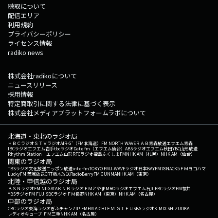
聴取について
配信エリア
利用規約
プライバシーポリシー
ライセンス情報
radiko news
株式会社radikoについて
ニュースリリース
採用情報
特定商取引に関する法律に基づく表示
株式会社メディアプラットフォームラボについて
北海道・東北のラジオ局
ＨＢＣラジオ
ＳＴＶラジオ
AIR-G'（FM北海道）
FM NORTH WAVE
ＲＡＢ青森放送
エフエム青森
IBCラジオ
エフエム岩手
tbcラジオ
Date fm（エフエム仙台）
ABSラジオ
エフエム秋田
YBC山形放送
Rhythm Station エフエム山形
RFCラジオ福島
ふくしまFM
NHK AM（札幌）
NHK AM（仙台）
関東のラジオ局
TBSラジオ
文化放送
ニッポン放送
interfm
TOKYO FM
J-WAVE
ラジオ日本
BAYFM78
NACK5
ＦＭヨコハマ
LuckyFM 茨城放送
CRT栃木放送
RadioBerry
FM GUNMA
NHK AM（東京）
北陸・甲信越のラジオ局
ＢＳＮラジオ
FM NIIGATA
ＫＮＢラジオ
ＦＭとやま
MROラジオ
エフエム石川
FBCラジオ
FM福井
YBSラジオ
FM FUJI
SBCラジオ
ＦＭ長野
NHK AM（東京）
NHK AM（名古屋）
中部のラジオ局
CBCラジオ
東海ラジオ
ぎふチャン
ZIP-FM
FM AICHI
ＦＭ ＧＩＦＵ
SBSラジオ
K-MIX SHIZUOKA
レディオキューブ ＦＭ三重
NHK AM（名古屋）