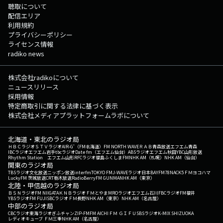
聴取について
配信エリア
利用規約
プライバシーポリシー
ライセンス情報
radiko news
株式会社radikoについて
ニュースリリース
採用情報
特定商取引に関する法律に基づく表示
株式会社メディアプラットフォームラボについて
北海道・東北のラジオ局
ＨＢＣラジオ
ＳＴＶラジオ
AIR-G'（FM北海道）
FM NORTH WAVE
ＲＡＢ青森放送
エフエム青森
IBCラジオ
エフエム岩手
tbcラジオ
Date fm（エフエム仙台）
ABSラジオ
エフエム秋田
YBC山形放送
Rhythm Station エフエム山形
RFCラジオ福島
ふくしまFM
NHK AM（札幌）
NHK AM（仙台）
関東のラジオ局
TBSラジオ
文化放送
ニッポン放送
interfm
TOKYO FM
J-WAVE
ラジオ日本
BAYFM78
NACK5
ＦＭヨコハマ
LuckyFM 茨城放送
CRT栃木放送
RadioBerry
FM GUNMA
NHK AM（東京）
北陸・甲信越のラジオ局
ＢＳＮラジオ
FM NIIGATA
ＫＮＢラジオ
ＦＭとやま
MROラジオ
エフエム石川
FBCラジオ
FM福井
YBSラジオ
FM FUJI
SBCラジオ
ＦＭ長野
NHK AM（東京）
NHK AM（名古屋）
中部のラジオ局
CBCラジオ
東海ラジオ
ぎふチャン
ZIP-FM
FM AICHI
ＦＭ ＧＩＦＵ
SBSラジオ
K-MIX SHIZUOKA
レディオキューブ ＦＭ三重
NHK AM（名古屋）