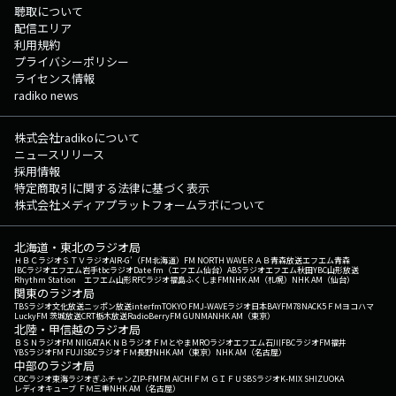
聴取について
配信エリア
利用規約
プライバシーポリシー
ライセンス情報
radiko news
株式会社radikoについて
ニュースリリース
採用情報
特定商取引に関する法律に基づく表示
株式会社メディアプラットフォームラボについて
北海道・東北のラジオ局
ＨＢＣラジオ
ＳＴＶラジオ
AIR-G'（FM北海道）
FM NORTH WAVE
ＲＡＢ青森放送
エフエム青森
IBCラジオ
エフエム岩手
tbcラジオ
Date fm（エフエム仙台）
ABSラジオ
エフエム秋田
YBC山形放送
Rhythm Station エフエム山形
RFCラジオ福島
ふくしまFM
NHK AM（札幌）
NHK AM（仙台）
関東のラジオ局
TBSラジオ
文化放送
ニッポン放送
interfm
TOKYO FM
J-WAVE
ラジオ日本
BAYFM78
NACK5
ＦＭヨコハマ
LuckyFM 茨城放送
CRT栃木放送
RadioBerry
FM GUNMA
NHK AM（東京）
北陸・甲信越のラジオ局
ＢＳＮラジオ
FM NIIGATA
ＫＮＢラジオ
ＦＭとやま
MROラジオ
エフエム石川
FBCラジオ
FM福井
YBSラジオ
FM FUJI
SBCラジオ
ＦＭ長野
NHK AM（東京）
NHK AM（名古屋）
中部のラジオ局
CBCラジオ
東海ラジオ
ぎふチャン
ZIP-FM
FM AICHI
ＦＭ ＧＩＦＵ
SBSラジオ
K-MIX SHIZUOKA
レディオキューブ ＦＭ三重
NHK AM（名古屋）