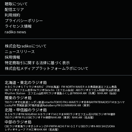
聴取について
配信エリア
利用規約
プライバシーポリシー
ライセンス情報
radiko news
株式会社radikoについて
ニュースリリース
採用情報
特定商取引に関する法律に基づく表示
株式会社メディアプラットフォームラボについて
北海道・東北のラジオ局
ＨＢＣラジオ
ＳＴＶラジオ
AIR-G'（FM北海道）
FM NORTH WAVE
ＲＡＢ青森放送
エフエム青森
IBCラジオ
エフエム岩手
tbcラジオ
Date fm（エフエム仙台）
ABSラジオ
エフエム秋田
YBC山形放送
Rhythm Station エフエム山形
RFCラジオ福島
ふくしまFM
NHK AM（札幌）
NHK AM（仙台）
関東のラジオ局
TBSラジオ
文化放送
ニッポン放送
interfm
TOKYO FM
J-WAVE
ラジオ日本
BAYFM78
NACK5
ＦＭヨコハマ
LuckyFM 茨城放送
CRT栃木放送
RadioBerry
FM GUNMA
NHK AM（東京）
北陸・甲信越のラジオ局
ＢＳＮラジオ
FM NIIGATA
ＫＮＢラジオ
ＦＭとやま
MROラジオ
エフエム石川
FBCラジオ
FM福井
YBSラジオ
FM FUJI
SBCラジオ
ＦＭ長野
NHK AM（東京）
NHK AM（名古屋）
中部のラジオ局
CBCラジオ
東海ラジオ
ぎふチャン
ZIP-FM
FM AICHI
ＦＭ ＧＩＦＵ
SBSラジオ
K-MIX SHIZUOKA
レディオキューブ ＦＭ三重
NHK AM（名古屋）