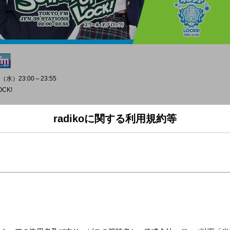
（水）23:00～23:55
OCK!
radikoに関する利用規約等
部 活動報告！」
せず授業が終わると校舎を飛び出しちゃう生徒のキミ！
? バイト？友達と遊んでる？勉強？秘密の特訓!? ...などなど、帰宅部のみんなが
LINEから書き込み・メッセージ待ってます！
ラから!---
掲示板は登録無料のアプリです!）