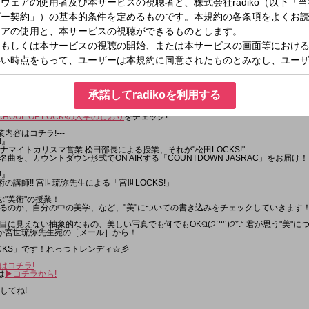
ら送る
00
!
①』＜こもり校長・アンジー教頭＞
KS!』＜NiziU＞
室②』＜こもり校長・アンジー教頭＞
)『どっちのCat or Dog』
N JASRAC』＜DJ MATSUDA-BUCHO＞
S!』＜宮世琉弥＞
承諾してradikoを利用する
室③』＜こもり校長・アンジー教頭＞
!は毎日入れ替わりでアーティスト講師が登場!
CHOOL OF LOCK!の入学のしおり
をチェック!
業内容はコチラ!---
!』
のダイナマイトカリスマ営業 松田部長による授業、それが"松田LOCKS!"
曲を、カウントダウン形式でON AIRする「COUNTDOWN JASRAC」をお届け！
!』
の講師!! 宮世琉弥先生による「宮世LOCKS!」
ぶ"美術"の授業！
るのか、自分の中の美学、など、"美"についての書き込みをチェックしていきます
に見えない抽象的なもの、美しい写真でも何でもOKଘ(੭ˊ꒳ˋ)੭*.° 君が思う"美"
］か宮世琉弥先生宛の［メール］から！
CKS」です！れっつトレンディ☆彡
はコチラ!
は
▶︎コチラから!
してね!