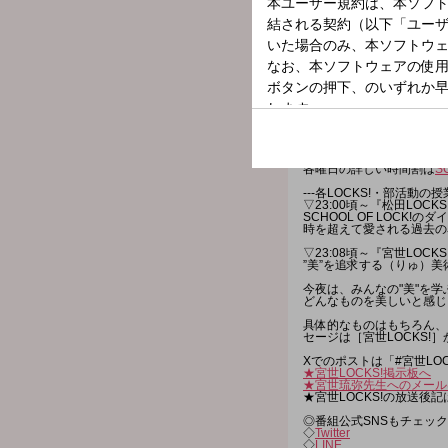
◇
メールを送る
◇
公式LINEアカウントか
◇FAXを送る：03-3221-18
★
番組WEBサイトはコチラ
【今夜の時間割】
▽22:00～『生放送教室
▽22:18頃～『NiziU LOC
▽22:30頃～『生放送教
▽22:55頃～(一部地域を除き
▽23:00頃～『COUNTDOW
▽23:08頃～『宮世LOCK
▽23:30頃～『生放送教
SCHOOL OF LOCK
各曜日の詳しい時間割は
S
---各LOCKS!・部活動の授
▽23:00頃～『松田LOCKS
SCHOOL OF LOCK!
時を超えて愛される過去の名
▽23:08頃～『宮世LOCKS
”美”を追求する（りゅ）美術
今夜は、みんなの"美"を学
どんなものを美しいと感じ
具体的なものはもちろん、目
セージは［宮世LOCKS!
Xでのポストは「#宮世LO
★宮世LOCKS!掲示板へ
★宮世琉弥先生へのメール
★宮世LOCKS!の放送後記
◎番組公式SNSもチェック
◇
Twitter
◇
LINE