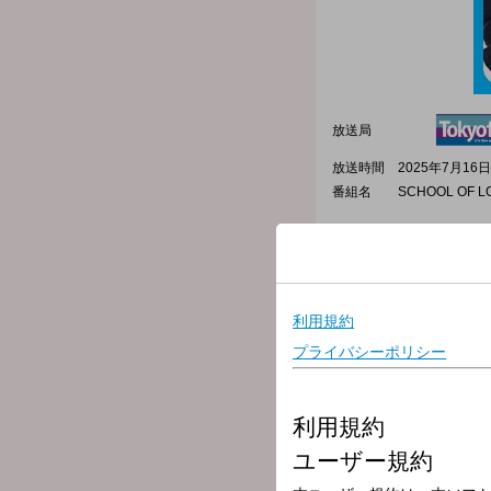
放送局
放送時間
2025年7月16日
番組名
SCHOOL OF L
今夜の授業テーマは「帰宅
今夜の主役は、部活に所属
放課後に何をしているのか!
学校掲示板、メール、公式
---番組へのメッセージはコチ
◇
学校掲示板に書き込む
（