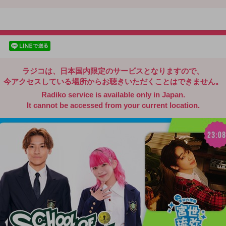
radiko.jp
facebookでシェア
lineでシェア
ラジコは、日本国内限定のサービスとなりますので、
今アクセスしている場所からお聴きいただくことはできません。
Radiko service is available only in Japan.
It cannot be accessed from your current location.