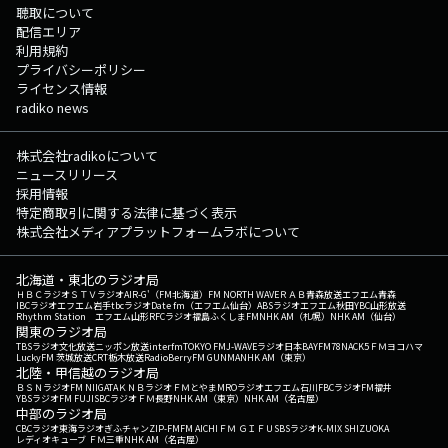
聴取について
配信エリア
利用規約
プライバシーポリシー
ライセンス情報
radiko news
株式会社radikoについて
ニュースリリース
採用情報
特定商取引に関する法律に基づく表示
株式会社メディアプラットフォームラボについて
北海道・東北のラジオ局
ＨＢＣラジオ
ＳＴＶラジオ
AIR-G'（FM北海道）
FM NORTH WAVE
ＲＡＢ青森放送
エフエム青森
IBCラジオ
エフエム岩手
tbcラジオ
Date fm（エフエム仙台）
ABSラジオ
エフエム秋田
YBC山形放送
Rhythm Station エフエム山形
RFCラジオ福島
ふくしまFM
NHK AM（札幌）
NHK AM（仙台）
関東のラジオ局
TBSラジオ
文化放送
ニッポン放送
interfm
TOKYO FM
J-WAVE
ラジオ日本
BAYFM78
NACK5
ＦＭヨコハマ
LuckyFM 茨城放送
CRT栃木放送
RadioBerry
FM GUNMA
NHK AM（東京）
北陸・甲信越のラジオ局
ＢＳＮラジオ
FM NIIGATA
ＫＮＢラジオ
ＦＭとやま
MROラジオ
エフエム石川
FBCラジオ
FM福井
YBSラジオ
FM FUJI
SBCラジオ
ＦＭ長野
NHK AM（東京）
NHK AM（名古屋）
中部のラジオ局
CBCラジオ
東海ラジオ
ぎふチャン
ZIP-FM
FM AICHI
ＦＭ ＧＩＦＵ
SBSラジオ
K-MIX SHIZUOKA
レディオキューブ ＦＭ三重
NHK AM（名古屋）