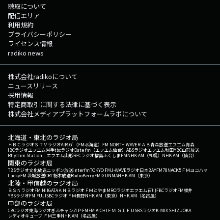
聴取について
配信エリア
利用規約
プライバシーポリシー
ライセンス情報
radiko news
株式会社radikoについて
ニュースリリース
採用情報
特定商取引に関する法律に基づく表示
株式会社メディアプラットフォームラボについて
北海道・東北のラジオ局
ＨＢＣラジオ
ＳＴＶラジオ
AIR-G'（FM北海道）
FM NORTH WAVE
ＲＡＢ青森放送
エフエム青森
IBCラジオ
エフエム岩手
tbcラジオ
Date fm（エフエム仙台）
ABSラジオ
エフエム秋田
YBC山形放送
Rhythm Station エフエム山形
RFCラジオ福島
ふくしまFM
NHK AM（札幌）
NHK AM（仙台）
関東のラジオ局
TBSラジオ
文化放送
ニッポン放送
interfm
TOKYO FM
J-WAVE
ラジオ日本
BAYFM78
NACK5
ＦＭヨコハマ
LuckyFM 茨城放送
CRT栃木放送
RadioBerry
FM GUNMA
NHK AM（東京）
北陸・甲信越のラジオ局
ＢＳＮラジオ
FM NIIGATA
ＫＮＢラジオ
ＦＭとやま
MROラジオ
エフエム石川
FBCラジオ
FM福井
YBSラジオ
FM FUJI
SBCラジオ
ＦＭ長野
NHK AM（東京）
NHK AM（名古屋）
中部のラジオ局
CBCラジオ
東海ラジオ
ぎふチャン
ZIP-FM
FM AICHI
ＦＭ ＧＩＦＵ
SBSラジオ
K-MIX SHIZUOKA
レディオキューブ ＦＭ三重
NHK AM（名古屋）