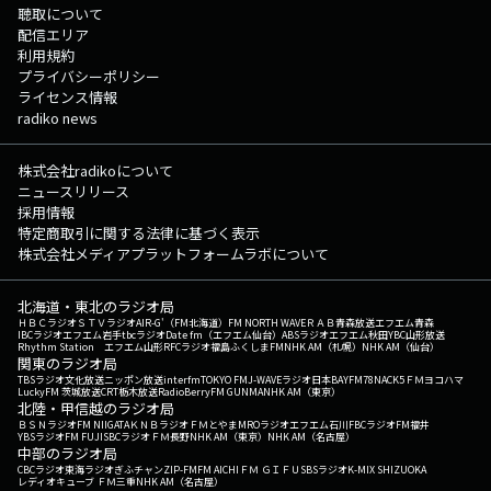
聴取について
配信エリア
利用規約
プライバシーポリシー
ライセンス情報
radiko news
株式会社radikoについて
ニュースリリース
採用情報
特定商取引に関する法律に基づく表示
株式会社メディアプラットフォームラボについて
北海道・東北のラジオ局
ＨＢＣラジオ
ＳＴＶラジオ
AIR-G'（FM北海道）
FM NORTH WAVE
ＲＡＢ青森放送
エフエム青森
IBCラジオ
エフエム岩手
tbcラジオ
Date fm（エフエム仙台）
ABSラジオ
エフエム秋田
YBC山形放送
Rhythm Station エフエム山形
RFCラジオ福島
ふくしまFM
NHK AM（札幌）
NHK AM（仙台）
関東のラジオ局
TBSラジオ
文化放送
ニッポン放送
interfm
TOKYO FM
J-WAVE
ラジオ日本
BAYFM78
NACK5
ＦＭヨコハマ
LuckyFM 茨城放送
CRT栃木放送
RadioBerry
FM GUNMA
NHK AM（東京）
北陸・甲信越のラジオ局
ＢＳＮラジオ
FM NIIGATA
ＫＮＢラジオ
ＦＭとやま
MROラジオ
エフエム石川
FBCラジオ
FM福井
YBSラジオ
FM FUJI
SBCラジオ
ＦＭ長野
NHK AM（東京）
NHK AM（名古屋）
中部のラジオ局
CBCラジオ
東海ラジオ
ぎふチャン
ZIP-FM
FM AICHI
ＦＭ ＧＩＦＵ
SBSラジオ
K-MIX SHIZUOKA
レディオキューブ ＦＭ三重
NHK AM（名古屋）