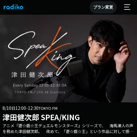
プラン変更
8/10
12:00-12:30
日
TOKYO FM
津田健次郎 SPEA/KING
アニメ『遊☆戯☆王デュエルモンスターズ』シリーズで、 海馬瀬人の声
を務めた津田健次郎。 改めて、「遊☆戯☆王」という作品に対して感じ