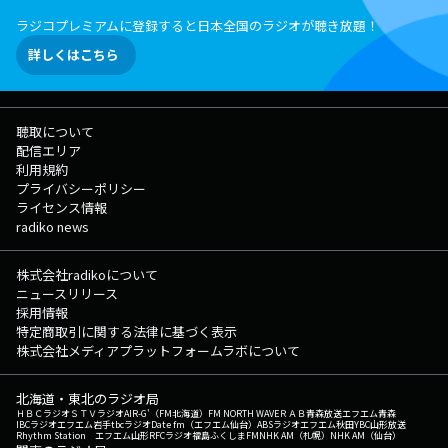
ラジコプレミアムに登録すると日本全国のラジオが聴き放題！
詳しくはこちら
聴取について
配信エリア
利用規約
プライバシーポリシー
ライセンス情報
radiko news
株式会社radikoについて
ニュースリリース
採用情報
特定商取引に関する法律に基づく表示
株式会社メディアプラットフォームラボについて
北海道・東北のラジオ局
ＨＢＣラジオ
ＳＴＶラジオ
AIR-G'（FM北海道）
FM NORTH WAVE
ＲＡＢ青森放送
エフエム青森
IBCラジオ
エフエム岩手
tbcラジオ
Date fm（エフエム仙台）
ABSラジオ
エフエム秋田
YBC山形放送
Rhythm Station エフエム山形
RFCラジオ福島
ふくしまFM
NHK AM（札幌）
NHK AM（仙台）