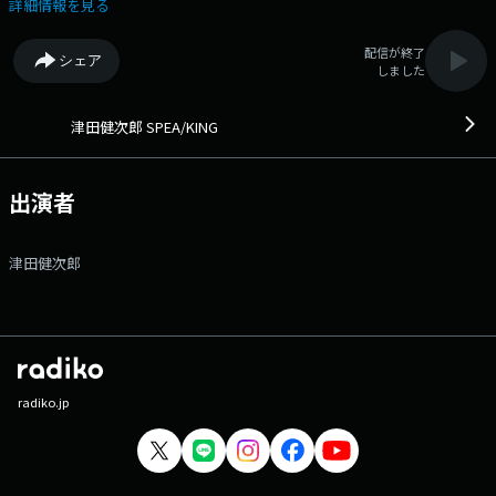
る感謝の気持ちとは？ そして、先日NHK『あさイチ』に出演した際に実
詳細情報を見る
感した、 博多華丸・大吉さんのすごさとは？ 今週も、津田健次郎
の“生の声”と“素顔”に迫る30分！ お知らせ ツダスピとJR東海「推し
配信が終了
シェア
旅」のコラボレーションがスタートしています! 東海道新幹線車内限定で
しました
聴いて楽しめるコンテンツとしてツダスピ限定エピソードをお届け中！
その名も、「TRAIN SPEA/KING」。 リスナーのあなたからお寄せ頂いた
「新幹線の思い出」を津田健次郎が朗読しております。 こちらまだまだ
津田健次郎 SPEA/KING
メッセージ募集中です！ 受験のとき、おじいちゃんとの旅、デートの帰
り道などなど... あなたの「新幹線の思い出」教えてください。 エピソ
ードが採用された方には、 番組デザインのクオカード3000円分をプレゼ
出演者
ントします。 番組メッセージフォームからプルダウンで 「TRAIN
SPEA/KING」を選んで応募してください。お待ちしております！ 現在
番組メンバーシップだけで聴ける「裏スピ」では... 「おつかれサマーギ
津田健次郎
フト!番組ステッカー応募者全員プレゼントキャンペーン」を実施中で
す！ 番組メンバーシップにご加入頂き、専用フォームからご応募頂きま
すと 津田健次郎メッセージ＋サイン入り番組ステッカーをプレゼン
ト！ 詳しくは、番組サイトをチェックしてください！ 番組ではリス
ナーのみなさんからのメッセージをお待ちしています。 津田さんに話し
て欲しいこと、 津田さんへの質問、お悩み相談など、何でもOKで
す。 番組Webサイト：https://www.tfm.co.jp/tsuda_speaking/ メッ
radiko.jp
セージフォーム：https://www.tfm.co.jp/f/speaking/message Xハッ
シュタグは「#ツダスピ」 Xアカウントは「@tsuda_speaking」