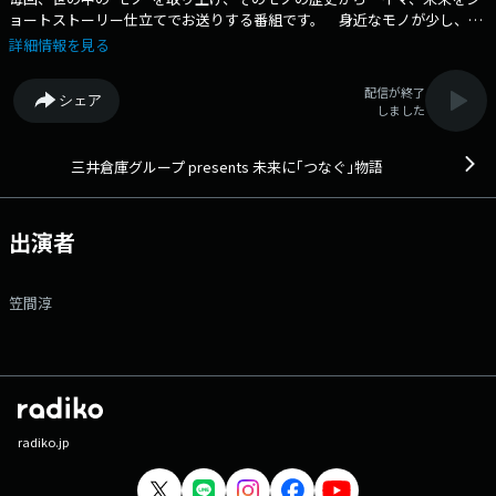
ョートストーリー仕立てでお送りする番組です。 身近なモノが少し、へ
え～となるお話をお届けします。 番組Webサイト：
詳細情報を見る
https://www.tfm.co.jp/miratsuna/ メッセージフォーム：
https://www.tfm.co.jp/f/miratsuna/message
配信が終了
シェア
しました
三井倉庫グループ presents 未来に｢つなぐ｣物語
出演者
笠間淳
radiko.jp