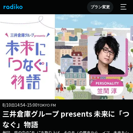
プラン変更
8/10
14:54-15:00
日
TOKYO FM
三井倉庫グループ presents 未来に「つ
なぐ」物語
毎回、世の中の”モノ”を取り上げ、そのモノの歴史から イマ、未来をシ