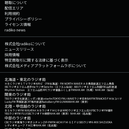
聴取について
配信エリア
利用規約
プライバシーポリシー
ライセンス情報
radiko news
株式会社radikoについて
ニュースリリース
採用情報
特定商取引に関する法律に基づく表示
株式会社メディアプラットフォームラボについて
北海道・東北のラジオ局
ＨＢＣラジオ
ＳＴＶラジオ
AIR-G'（FM北海道）
FM NORTH WAVE
ＲＡＢ青森放送
エフエム青森
IBCラジオ
エフエム岩手
tbcラジオ
Date fm（エフエム仙台）
ABSラジオ
エフエム秋田
YBC山形放送
Rhythm Station エフエム山形
RFCラジオ福島
ふくしまFM
NHK AM（札幌）
NHK AM（仙台）
関東のラジオ局
TBSラジオ
文化放送
ニッポン放送
interfm
TOKYO FM
J-WAVE
ラジオ日本
BAYFM78
NACK5
ＦＭヨコハマ
LuckyFM 茨城放送
CRT栃木放送
RadioBerry
FM GUNMA
NHK AM（東京）
北陸・甲信越のラジオ局
ＢＳＮラジオ
FM NIIGATA
ＫＮＢラジオ
ＦＭとやま
MROラジオ
エフエム石川
FBCラジオ
FM福井
YBSラジオ
FM FUJI
SBCラジオ
ＦＭ長野
NHK AM（東京）
NHK AM（名古屋）
中部のラジオ局
CBCラジオ
東海ラジオ
ぎふチャン
ZIP-FM
FM AICHI
ＦＭ ＧＩＦＵ
SBSラジオ
K-MIX SHIZUOKA
レディオキューブ ＦＭ三重
NHK AM（名古屋）