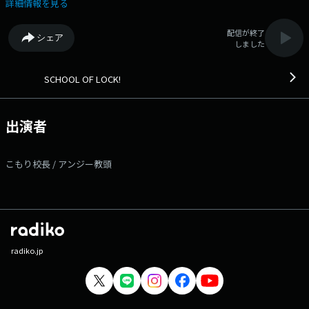
Day1』!!! 8月7日(木)、Zepp DiverCityで開催された10代ミュージシャ
詳細情報を見る
ン限定の夏の音楽フェス。 ファイナルステージに立った9組のアーティ
ストのうち、前半5組（めっちゃ美人、Cultboi、ハッピーセット、中村
配信が終了
シェア
旭、PRE）のライブ音源や、今年の閃光ライオット応援アンバサダー・乃
しました
木坂46の賀喜遥香＆井上和による開会宣言の模様もプレイバック!!! あ
の日、会場でライブを目撃したキミ!! 配信で見てくれたキミ!! そして残念
ながら見れなかったというキミも!! 10代の閃光を耳で感じてくれ！ ラ
SCHOOL OF LOCK!
イブの感想は [ 学校掲示板 ]、[ メール ]、[ 番組公式LINE ] まで!! ---番
組へのメッセージはコチラから!--- ◇学校掲示板に書き込む（掲示板は
登録無料のアプリです!） ◇メールを送る ◇公式LINEアカウントから送
出演者
る ◇FAXを送る：03-3221-1800 ★番組WEBサイトはコチラ! 【今夜
の時間割】 ▽22:00～『生放送教室①』＜こもり校長・アンジー教頭
＞ ▽22:18頃～『NiziU LOCKS!』＜NiziU＞ ▽22:30頃～『生放送教室
こもり校長 / アンジー教頭
②』＜こもり校長・アンジー教頭＞ ▽22:55頃～(一部地域を除き)『どっ
ちのCat or Dog』 ▽23:00頃～『COUNTDOWN JASRAC』＜DJ
MATSUDA-BUCHO＞ ▽23:08頃～『宮世LOCKS!』＜宮世琉弥＞
▽23:30頃～『生放送教室③』＜こもり校長・アンジー教頭＞ SCHOOL
OF LOCK!は毎日入れ替わりでアーティスト講師が登場! 各曜日の詳しい
時間割はSCHOOL OF LOCK!の入学のしおりをチェック! ---各
LOCKS!・部活動の授業内容はコチラ!--- ▽23:00頃～『松田LOCKS!』
radiko.jp
SCHOOL OF LOCK!のダイナマイトカリスマ営業 松田部長による授業、そ
れが"松田LOCKS!" 時を超えて愛される過去の名曲を、カウントダウン
形式でON AIRする「COUNTDOWN JASRAC」をお届け！ ▽23:08頃～
『宮世LOCKS!』 ”美”を追求する（りゅ）美術の講師!! 宮世琉弥先生によ