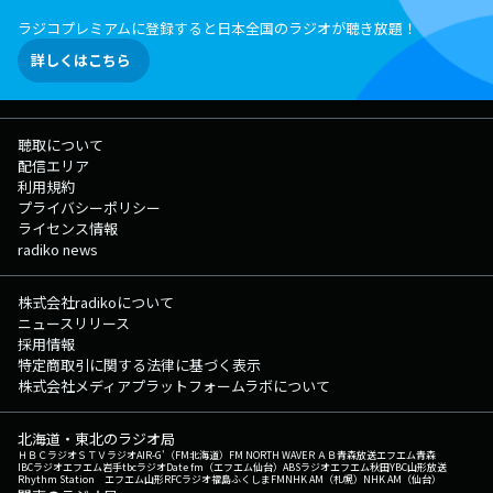
る「宮世LOCKS!」 今夜の授業は、宮世LOCKS!のスタンダード授業
ラジコプレミアムに登録すると日本全国のラジオが聴き放題！
「美術」！ 生徒のみんなが"美しい"と感じたものについての書き込みを
チェックしていきます。 宮世LOCKS!では、みんなの見つけた"美"につ
詳しくはこちら
いての書き込みを受付中！ 掲示板orメールに書き込んでくれた生徒の中
から抽選で、宮世LOCKS!ステッカーをプレゼント♡ Xでのポストは「#
宮世LOCKS」でお願いします！れっつトレンディ☆彡 ★宮世LOCKS!
掲示板へ ★宮世琉弥先生へのメールはコチラ! ★宮世LOCKS!の放送後
聴取について
記は▶︎コチラから! ◎番組公式SNSもチェックしてね! ◇Twitter
配信エリア
◇LINE ◇YouTube ◇TikTok ◇Instagram ▽23:00〜 【 松田
利用規約
LOCKS! COUNTDOWN JASRAC supported by JASRAC 】 ---
プライバシーポリシー
▽23:10〜 【 宮世LOCKS! 】 毎週水曜日は”美”を追求する（りゅ）美術
ライセンス情報
の講師！ 宮世琉弥先生による「宮世LOCKS!」 番組Webサイト：
radiko news
https://www.tfm.co.jp/lock メッセージフォーム：
https://www.tfm.co.jp/lock/mail/ FAX：03-3221-1800 Xハッシュタグ
は「#スクールオブロック」 Xアカウントは「@sol_info」
株式会社radikoについて
ニュースリリース
採用情報
特定商取引に関する法律に基づく表示
株式会社メディアプラットフォームラボについて
北海道・東北のラジオ局
ＨＢＣラジオ
ＳＴＶラジオ
AIR-G'（FM北海道）
FM NORTH WAVE
ＲＡＢ青森放送
エフエム青森
IBCラジオ
エフエム岩手
tbcラジオ
Date fm（エフエム仙台）
ABSラジオ
エフエム秋田
YBC山形放送
Rhythm Station エフエム山形
RFCラジオ福島
ふくしまFM
NHK AM（札幌）
NHK AM（仙台）