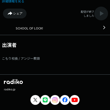
んどー相談室」やります。 新学期がはじまるけど行きたくない。 友
詳細情報を見る
だちと会いたくない。 学校が辛い。 いじめられている。 家にいたく
ない。 学校の話、家族の話、勉強の話、人間関係の話……このほか、
配信が終了
シェア
どんなことでも大丈夫。 いま、君が“しんどい”と感じていることを教え
しました
てください。 電話で話せる生徒は、こもり校長、アンジー教頭と話して
みませんか。 番組サイトの [ 学校掲示板 ] に書き込むか、 他の人に
見られたくない生徒は、番組LINEやメールで送ってくれても大丈夫で
SCHOOL OF LOCK!
す。 僕たちでよかったら話を聞かせてほしい。 ---番組へのメッセー
ジはコチラから!--- ◇学校掲示板に書き込む（掲示板は登録無料のアプ
リです!） ◇メールを送る ◇公式LINEアカウントから送る ◇FAXを送
出演者
る：03-3221-1800 ★番組WEBサイトはコチラ! 【今夜の時間割】
▽22:00～『生放送教室①』＜こもり校長・アンジー教頭＞ ▽22:18頃～
『新しい学校のリーダーズLOCKS!』＜新しい学校のリーダーズ＞
こもり校長 / アンジー教頭
▽22:30頃～『生放送教室②』＜こもり校長・アンジー教頭＞ ▽22:55頃
～(一部地域を除き)『どっちのCat or Dog』 ▽23:00頃～『ANZEN
LOCKS!』 ▽23:08頃～『ミセスLOCKS!』＜Mrs. GREEN APPLE＞
▽23:30頃～『生放送教室③』＜こもり校長・アンジー教頭＞ SCHOOL
OF LOCK!は毎日入れ替わりでアーティスト講師が登場! 各曜日の詳しい
時間割はSCHOOL OF LOCK!の入学のしおりをチェック! ---今夜の各
LOCKS!の授業内容はコチラ!--- ▽22:18頃～『新しい学校のリーダーズ
radiko.jp
LOCKS!』 毎月4週目は我が校の全ての“青春”を肯定していく「新しい学
校のリーダーズLOCKS!」が開講!!!! 今夜は、この夏の”Arigato! ”をお話
していきます！ さらに、今週月〜木の間に【新しい学校のリーダーズ
LOCKS掲示板】に書き込みしてくれた生徒の中から10名に” 新しい学校の