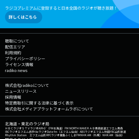
リーダーズLOCKS!ロゴステッカー “ をプレゼント！！！！ ぜひ書き込
ラジコプレミアムに登録すると日本全国のラジオが聴き放題！
みしてくださいね〜！ ★新しい学校のリーダーズLOCKS!掲示板へ
★新しい学校のリーダーズLOCKS!先生へのメールはコチラ! ▽22:55頃
詳しくはこちら
～(一部地域を除き)『どっちのCat or Dog』 この2択なら、どちらを選
ぶ？ こんなシチュエーションなら、どんな行動をとる？ 生徒の声
は、"今"を知るための貴重な情報！ 君の選択が、かつてない"ビッグ・
スクール・データ"を完成させる…！ さあ、選ぶのはどっち？ ◇特設
聴取について
サイト ▽23:00〜23:06 『ANZEN LOCKS!』 毎週月曜日は、安藤全一
配信エリア
(アンドウゼンイチ)、通称“アンゼン先生”による交通安全の授業、ANZEN
利用規約
LOCKS! ★ANZEN LOCKS!へのメッセージはコチラから! ★ANZEN
プライバシーポリシー
LOCKS!の特設サイトは▶︎コチラから! ▽23:08頃～『ミセス
ライセンス情報
LOCKS!』 "今"を学ぶ超現代史の講師 Mrs. GREEN APPLE先生！ 今夜
radiko news
の授業テーマは『僕達の今』。 生徒のみんなから届いたメッセージを
元に、ここ最近のミセス先生の活動にまつわるお話をしていきます。
書き込みはいつでも自由に受付中！君の今についても教えてください！
株式会社radikoについて
oasisの日本公演チケット取れました!! などなんでもOKです！ メッセ
ニュースリリース
ージは［ミセスLOCKS!掲示板］もしくは［ミセス先生宛のメール］から
採用情報
（＾◇＾）！！ Xでのポストは「#ミセスLOCKS」でお願いします☆
特定商取引に関する法律に基づく表示
彡 ★ミセスLOCKS!掲示板へ ★ミセスLOCKS!へのメールはコチラか
株式会社メディアプラットフォームラボについて
ら! ★ミセスLOCKS!の放送後記は▶︎コチラから! ◎番組公式SNSもチ
ェックしてね! ◇Twitter ◇LINE ◇YouTube ◇TikTok
北海道・東北のラジオ局
◇Instagram ▽22:15〜 【 新しい学校のリーダーズLOCKS! 】 生徒の
ＨＢＣラジオ
ＳＴＶラジオ
AIR-G'（FM北海道）
FM NORTH WAVE
ＲＡＢ青森放送
エフエム青森
みんなの【青春の講師】として“今を全力で楽しむこと”をスローガンと
IBCラジオ
エフエム岩手
tbcラジオ
Date fm（エフエム仙台）
ABSラジオ
エフエム秋田
YBC山形放送
Rhythm Station エフエム山形
RFCラジオ福島
ふくしまFM
NHK AM（札幌）
NHK AM（仙台）
し、 青春を送れている人・青春を送れていないと思っている人・青春に