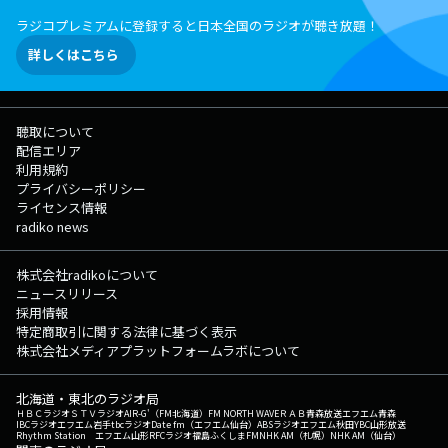
ュエーションなら、どんな行動をとる？ 生徒の声は、"今"を知るための
ラジコプレミアムに登録すると日本全国のラジオが聴き放題！
貴重な情報！ 君の選択が、かつてない"ビッグ・スクール・データ"を完
成させる…！ さあ、選ぶのはどっち？ ◇特設サイト ▽23:00～
詳しくはこちら
23:08『生放送教室』＜こもり校長・アンジー教頭＞ ▽23:08頃～
『Saucy LOCKS!』＜Saucy Dog＞ 毎週火曜日は、みんなの普通を受け
止める！ 普通の講師・Saucy Dog先生による「Saucy LOCKS!」 今
夜の授業は、将来のことを考えるのがしんどいという生徒の 「普通にし
聴取について
んどい」の授業です。 ★Saucy LOCKS!掲示板へ ★Saucy Dog先生へ
配信エリア
のメールはコチラ! ★Saucy LOCKS!の放送後記は▶︎コチラから! ◎番
利用規約
組公式SNSもあります。 ◇Twitter ◇LINE ◇YouTube ◇TikTok
プライバシーポリシー
◇Instagram ▽22:15〜 【 新しい学校のリーダーズLOCKS! 】 生徒の
ライセンス情報
みんなの【青春の講師】として“今を全力で楽しむこと”をスローガンと
radiko news
し、 青春を送れている人・青春を送れていないと思っている人・青春に
気づいていない人… その全ての“青春”を肯定していく場所が「新しい学
校のリーダーズLOCKS!」 ▽22:55〜 【 どっちのCat or Dog 】 毎日1
株式会社radikoについて
問、生徒のみんなにクエスチョンを実施して、その結果を発表していきま
ニュースリリース
す。 クエスチョンの回答締め切りは生放送教室が始まる22時まで！
採用情報
この2択なら、どっちを選ぶ？ こんなシチュエーションなら、どんな行
特定商取引に関する法律に基づく表示
動をとる？ 生徒の声は“今”を知るための貴重な情報！ 君の選択が、
株式会社メディアプラットフォームラボについて
かつてない“ビッグ・スクール・データ”を完成させる…！ さあ、選ぶ
のはどっち？ 番組Webサイト：https://www.tfm.co.jp/lock メッセ
北海道・東北のラジオ局
ージフォーム：https://www.tfm.co.jp/lock/mail/ FAX：03-3221-
ＨＢＣラジオ
ＳＴＶラジオ
AIR-G'（FM北海道）
FM NORTH WAVE
ＲＡＢ青森放送
エフエム青森
1800 Xハッシュタグは「#スクールオブロック」 Xアカウントは
IBCラジオ
エフエム岩手
tbcラジオ
Date fm（エフエム仙台）
ABSラジオ
エフエム秋田
YBC山形放送
Rhythm Station エフエム山形
RFCラジオ福島
ふくしまFM
NHK AM（札幌）
NHK AM（仙台）
「@sol_info」