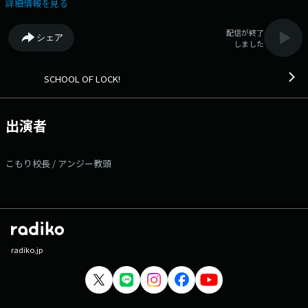
どー相談室」を行なっています。 学校に行くのがしんどい。友達関
詳細情報を見る
係、恋愛、親の事、自分自身。 しんどい思いに大小はありません。 今
君が少しでもしんどいと思っている事があるならば 学校掲示板・メー
配信が終了
シェア
ル・LINEでメッセージを送って下さい。 ---番組へのメッセージはコチ
しました
ラから!--- ◇学校掲示板に書き込む（掲示板は登録無料のアプリで
す!） ◇メールを送る ◇公式LINEアカウントから送る ◇FAXを送る：
03-3221-1800 ★番組WEBサイトはコチラ! 【今夜の時間割】
SCHOOL OF LOCK!
▽22:00～『生放送教室①』＜こもり校長・アンジー教頭＞ ▽22:18頃～
『新しい学校のリーダーズLOCKS!』＜新しい学校のリーダーズ＞
▽22:30頃～『生放送教室②』＜こもり校長・アンジー教頭＞ ▽22:55頃
出演者
～ (一部地域を除き)『どっちのCat or Dog』 ▽23:00～『生放送教室③』
＜こもり校長・アンジー教頭＞ ▽23:08頃～『Saucy LOCKS!』＜Saucy
Dog＞ ▽23:30頃～『生放送教室④』＜こもり校長・アンジー教頭＞
こもり校長 / アンジー教頭
SCHOOL OF LOCK!は毎日入れ替わりでアーティスト講師が登場! 各曜日
の詳しい時間割はSCHOOL OF LOCK!の入学のしおりをチェック! ---今
夜の各LOCKS!の授業内容はコチラ!--- ▽22:18頃～『新しい学校のリーダ
ーズLOCKS!』 毎月4週目は、全ての“青春”を肯定していく「新しい学校
のリーダーズLOCKS!」が開講。 今夜は、SUZUKAちゃんの声優初出
演の話や、夏の話などをしていきます！ さらに、今週月〜木の間に [ 新
しい学校のリーダーズLOCKS掲示板 ] に書き込みしてくれた 生徒の中か
radiko.jp
ら10名に” 新しい学校のリーダーズLOCKS!ロゴステッカー “ をプレゼント
中。 ★新しい学校のリーダーズLOCKS!掲示板へ ★新しい学校のリ
ーダーズLOCKS!先生へのメールはコチラ! ▽22:55頃～(一部地域を除
き)『どっちのCat or Dog』 この2択なら、どちらを選ぶ？ こんなシチ