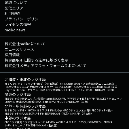
聴取について
配信エリア
利用規約
プライバシーポリシー
ライセンス情報
radiko news
株式会社radikoについて
ニュースリリース
採用情報
特定商取引に関する法律に基づく表示
株式会社メディアプラットフォームラボについて
北海道・東北のラジオ局
ＨＢＣラジオ
ＳＴＶラジオ
AIR-G'（FM北海道）
FM NORTH WAVE
ＲＡＢ青森放送
エフエム青森
IBCラジオ
エフエム岩手
tbcラジオ
Date fm（エフエム仙台）
ABSラジオ
エフエム秋田
YBC山形放送
Rhythm Station エフエム山形
RFCラジオ福島
ふくしまFM
NHK AM（札幌）
NHK AM（仙台）
関東のラジオ局
TBSラジオ
文化放送
ニッポン放送
interfm
TOKYO FM
J-WAVE
ラジオ日本
BAYFM78
NACK5
ＦＭヨコハマ
LuckyFM 茨城放送
CRT栃木放送
RadioBerry
FM GUNMA
NHK AM（東京）
北陸・甲信越のラジオ局
ＢＳＮラジオ
FM NIIGATA
ＫＮＢラジオ
ＦＭとやま
MROラジオ
エフエム石川
FBCラジオ
FM福井
YBSラジオ
FM FUJI
SBCラジオ
ＦＭ長野
NHK AM（東京）
NHK AM（名古屋）
中部のラジオ局
CBCラジオ
東海ラジオ
ぎふチャン
ZIP-FM
FM AICHI
ＦＭ ＧＩＦＵ
SBSラジオ
K-MIX SHIZUOKA
レディオキューブ ＦＭ三重
NHK AM（名古屋）