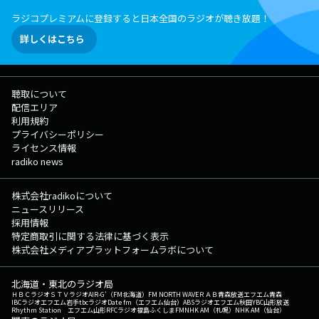
ラジコプレミアムに登録すると日本全国のラジオが聴き放題！
詳しくはこちら
聴取について
配信エリア
利用規約
プライバシーポリシー
ライセンス情報
radiko news
株式会社radikoについて
ニュースリリース
採用情報
特定商取引に関する法律に基づく表示
株式会社メディアプラットフォームラボについて
北海道・東北のラジオ局
ＨＢＣラジオ
ＳＴＶラジオ
AIR-G'（FM北海道）
FM NORTH WAVE
ＲＡＢ青森放送
エフエム青森
IBCラジオ
エフエム岩手
tbcラジオ
Date fm（エフエム仙台）
ABSラジオ
エフエム秋田
YBC山形放送
Rhythm Station エフエム山形
RFCラジオ福島
ふくしまFM
NHK AM（札幌）
NHK AM（仙台）