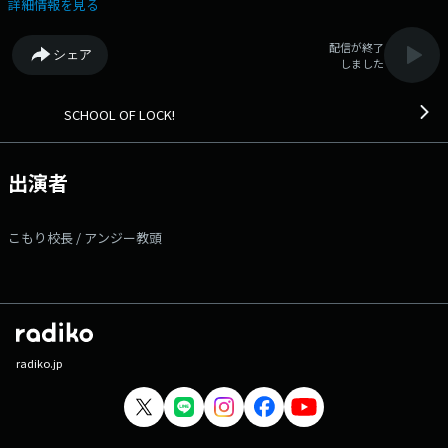
メッセージはコチラから～～～ ◇学校掲示板に書き込む （掲示板は登
詳細情報を見る
録無料のアプリです!） ◇メールを送る ◇公式LINEアカウントから送
る ◇FAX：03-3221-1800 ▽22:15〜 【 乃木坂LOCKS! 】 乃木坂
配信が終了
シェア
46の井上和先生が担当する 『乃木坂LOCKS!』が開講!! 授業のスケジ
しました
ュールは“毎月1週目の月曜〜木曜22時20分頃” そしてもちろん毎週木
曜23時10分頃からは和先生の先輩、 賀喜遥香先生が授業を担当する『乃
木坂LOCKS!』もあります!! 2024年からは毎月が乃木坂LOCKS!二本立て
SCHOOL OF LOCK!
でお届けするのでお楽しみに！ ▽22:55〜 【 どっちのCat or Dog 】
毎日1問、生徒のみんなにクエスチョンを実施して、その結果を発表して
いきます。 クエスチョンの回答締め切りは生放送教室が始まる22時ま
出演者
で！ この2択なら、どっちを選ぶ？ こんなシチュエーションなら、
どんな行動をとる？ 生徒の声は“今”を知るための貴重な情報！ 君の
選択が、かつてない“ビッグ・スクール・データ”を完成させる…！ さ
こもり校長 / アンジー教頭
あ、選ぶのはどっち？ 番組Webサイト：
https://www.tfm.co.jp/lock メッセージフォーム：
https://www.tfm.co.jp/lock/mail/ FAX：03-3221-1800 Xハッシュタグ
は「#スクールオブロック」 Xアカウントは「@sol_info」
radiko.jp