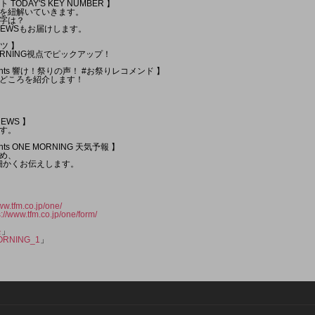
 TODAY'S KEY NUMBER 】
を紐解いていきます。
字は？
 NEWSもお届けします。
ツ 】
ORNING視点でピックアップ！
esents 響け！祭りの声！ #お祭りレコメンド 】
どころを紹介します！
NEWS 】
す。
ents ONE MORNING 天気予報 】
め、
細かくお伝えします。
ww.tfm.co.jp/one/
s://www.tfm.co.jp/one/form/
モ
」
RNING_1
」