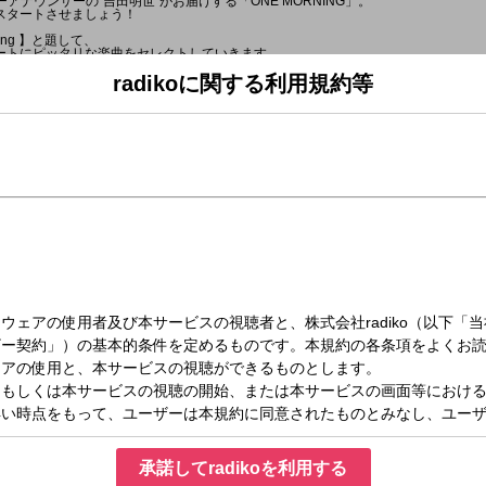
ーアナウンサーの"吉田明世"がお届けする「ONE MORNING」。
スタートさせましょう！
rning 】と題して、
ートにピッタリな楽曲をセレクトしていきます。
s Request 】もお待ちしています！！！
ジナルステッカーをプレゼントしています。
radikoに関する利用規約等
あります。
る場合があります＊
NEWS & WEATHER 】
のお天気は？
Dee Judge 】
ってポジティブ？ネガティブ？」
ュースやトピックスについての
お聞かせください。
 をご覧ください。
は、AuDeeにある
からお願いします。
紹介していきます。
】
ます。
NEWS & WEATHER 】
えします。
承諾してradikoを利用する
C 】
演！ 日本各地で開催される競技会などを通して、かつての名選手から将来有望な