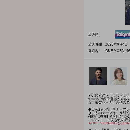
放送局
放送時間
2025年9月4日（
番組名
ONE MORNIN
▼6:30すぎ〜「にじさんじ
VTuberの獅子堂あかり
五十嵐梨花さん、倉持める
◆日替わりのリスナーアンケ
きょうのテーマは「長引く
⇨投票は番組HPもしくは
「#ワンモ」であなたの声
★ONE MORNING 公式