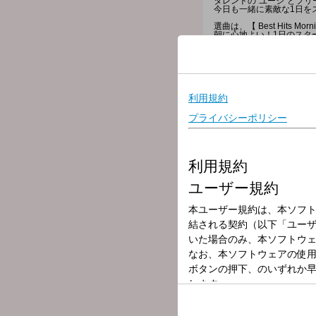
タレントの"ユージ"とフリ
今日も一緒に素敵な1日を
選曲は、【 Best Hits Mo
朝に心地よい！1日のスタ
朝に聴きたい【 Best Hit
採用された方には番組オリ
＊時間多少前後する場合が
また、内容も一部変更とな
★AuDeeについて
▽06:00〜 【 HEADLINE 
今朝の最新ニュース、最新
▽06:12〜 【 交通情報 】
---
▽06:15〜 【 ワンコメ & Au
きょうのテーマは
「長引く猛暑、あなたにと
番組がピックアップしたニ
アナタの意見＝ワンコメを
詳しくは番組公式Twitter
さらに「AuDee Judge」
番組ページの投票フォーム
7時台、8時台でも随所で
▽06:25〜 【 WEATHER 
全国の最新天気をお伝えし
▽06:30〜 【 HEADLINE 
全国の最新のお天気をお伝
▽06:55〜 【 MY OLYMPI
トップアスリートたちが出