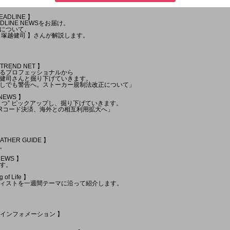
EADLINE 】
LINE NEWSをお届け。
について、
 塚越健司 】さんが解説します。
TREND NET 】
るプロフェッショナルから
健司さんと掘り下げていきます。
しでも警告へ。ストーカー規制法改正について」
 NEWS 】
１つ” ピックアップし、掘り下げていきます。
Rコード決済、海外との相互利用拡大へ」
EATHER GUIDE 】
。
NEWS 】
す。
of Life 】
ィストを一週間テーマに沿って紹介します。
イトインフォメーション 】