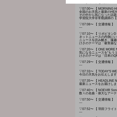
マゴまで選手を紹介。
▽07:00〜 【 MORNING H
全国のお天気と最新のHEAD
その中から気になった話題
学習院大学非常勤講師の【
▽07:08〜 【 交通情報 】
---
▽07:10〜 【 リポビタンD 
ネットニュースの内側にい
ニュースを読み解き、塚越
けさのテーマは「被害届な
▽07:20〜 【 ONE MORE
気になるニュースを“もう
けさのテーマは「日本のQ
▽07:29〜 【 交通情報 】
---
▽07:33〜 【 TODAY'S W
今日の天気をお伝えします
▽07:35〜 【 HEADLINE 
最新ニュースをお届けしま
▽07:40〜 【 NOEVIR Song 
数々の名曲・偉大なアーテ
▽07:50〜 【 交通情報 】
---
▽07:52〜 【 羽田フラ
---