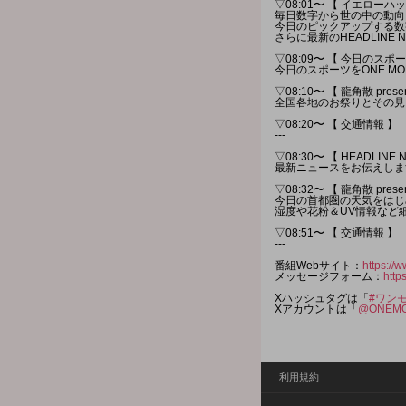
▽08:01〜 【 イエローハット
毎日数字から世の中の動向
今日のピックアップする数
さらに最新のHEADLINE
▽08:09〜 【 今日のスポー
今日のスポーツをONE M
▽08:10〜 【 龍角散 pr
全国各地のお祭りとその見
▽08:20〜 【 交通情報 】
---
▽08:30〜 【 HEADLINE 
最新ニュースをお伝えしま
▽08:32〜 【 龍角散 pres
今日の首都圏の天気をはじ
湿度や花粉＆UV情報など
▽08:51〜 【 交通情報 】
---
番組Webサイト：
https://w
メッセージフォーム：
http
Xハッシュタグは「
#ワン
Xアカウントは「
@ONEMO
利用規約