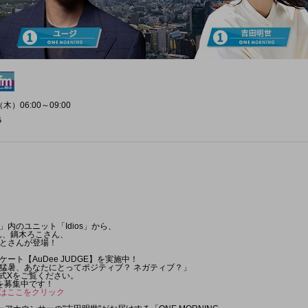
木）06:00～09:00
G
」内のユニット「Idios」から、
さん、鏑木ろこさん、
とさんが登場！
ート【AuDee JUDGE】を実施中！
猛暑、あなたにとってポジティブ？ ネガティブ？」
公式Xをご覧ください。
を募集中です！
HPはここをクリック