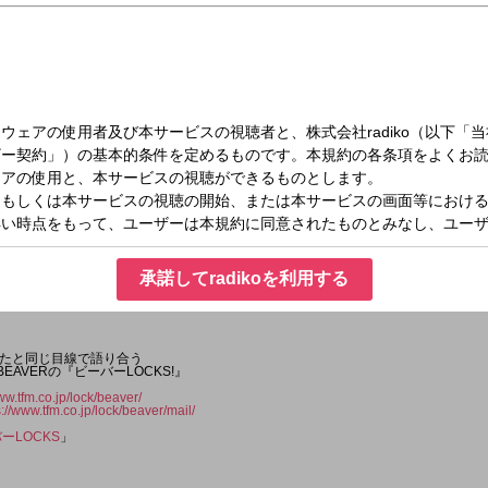
（金）22:30～22:55
!
承諾してradikoを利用する
たと同じ目線で語り合う
EAVERの『ビーバーLOCKS!』
ww.tfm.co.jp/lock/beaver/
s://www.tfm.co.jp/lock/beaver/mail/
ーLOCKS
」