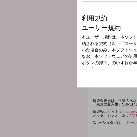
放送局
放送時間
2025年9月12日
番組名
ビーバーLOCKS
毎週金曜日は、生徒のあな
「永遠の新入生」SUPER B
番組Webサイト：
https://w
メッセージフォーム：
http
Xハッシュタグは「
#ビーバ