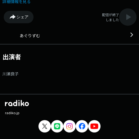
https://www.tfm.co.jp/f/agrizm/message Xハッシュタグは「#あぐり
詳細情報を見る
ずむ」 Xアカウントは「@agri_tfm」
配信が終了
シェア
しました
あぐりずむ
出演者
川瀬良子
radiko.jp