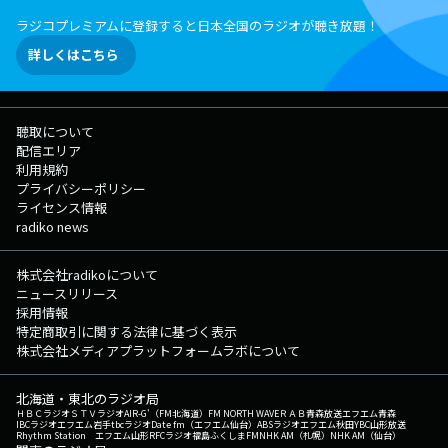
ラジコプレミアムに登録すると日本全国のラジオが聴き放題！
詳しくはこちら
聴取について
配信エリア
利用規約
プライバシーポリシー
ライセンス情報
radiko news
株式会社radikoについて
ニュースリリース
採用情報
特定商取引に関する法律に基づく表示
株式会社メディアプラットフォームラボについて
北海道・東北のラジオ局
ＨＢＣラジオ
ＳＴＶラジオ
AIR-G'（FM北海道）
FM NORTH WAVE
ＲＡＢ青森放送
エフエム青森
IBCラジオ
エフエム岩手
tbcラジオ
Date fm（エフエム仙台）
ABSラジオ
エフエム秋田
YBC山形放送
Rhythm Station エフエム山形
RFCラジオ福島
ふくしまFM
NHK AM（札幌）
NHK AM（仙台）