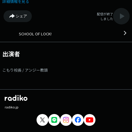
メッセージはコチラから～～～ ◇学校掲示板に書き込む （掲示板は登
詳細情報を見る
録無料のアプリです!） ◇メールを送る ◇公式LINEアカウントから送
る ◇FAX：03-3221-1800 ▽22:15〜 【 INI LOCKS! 】 3週目にだけ
配信が終了
シェア
開室する、生徒の夢や進路などについて個人指導を担う“チュータールー
しました
ム No.5” SCHOOL OF LOCK!の元生徒でもある、INIの髙塚大夢先生が担
当！ 「夢」や「進路」などの悩み、大夢先生に話したいこと質問などな
んでも、 ［INI LOCKS!掲示板］もしくは［INI LOCKS!宛のメール］から
SCHOOL OF LOCK!
送ってください。待っています！ ▽22:55〜 【 どっちのCat or Dog
】 毎日1問、生徒のみんなにクエスチョンを実施して、その結果を発表
していきます。 クエスチョンの回答締め切りは生放送教室が始まる22時
出演者
まで！ この2択なら、どっちを選ぶ？ こんなシチュエーションな
ら、どんな行動をとる？ 生徒の声は“今”を知るための貴重な情報！
君の選択が、かつてない“ビッグ・スクール・データ”を完成させ
こもり校長 / アンジー教頭
る…！ さあ、選ぶのはどっち？ 番組Webサイト：
https://www.tfm.co.jp/lock メッセージフォーム：
https://www.tfm.co.jp/lock/mail/ FAX：03-3221-1800 Xハッシュタグ
は「#スクールオブロック」 Xアカウントは「@sol_info」
radiko.jp