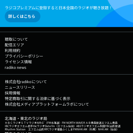
ラジコプレミアムに登録すると日本全国のラジオが聴き放題！
詳しくはこちら
聴取について
配信エリア
利用規約
プライバシーポリシー
ライセンス情報
radiko news
株式会社radikoについて
ニュースリリース
採用情報
特定商取引に関する法律に基づく表示
株式会社メディアプラットフォームラボについて
北海道・東北のラジオ局
ＨＢＣラジオ
ＳＴＶラジオ
AIR-G'（FM北海道）
FM NORTH WAVE
ＲＡＢ青森放送
エフエム青森
IBCラジオ
エフエム岩手
tbcラジオ
Date fm（エフエム仙台）
ABSラジオ
エフエム秋田
YBC山形放送
Rhythm Station エフエム山形
RFCラジオ福島
ふくしまFM
NHK AM（札幌）
NHK AM（仙台）